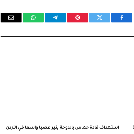
فيسبوك
تويتر
بينتيريست
تيلقرام
واتساب
البريد
الإلكت
استهداف قادة حماس بالدوحة يثير غضبا واسعا في الأردن