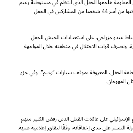
إسرائيلي إن نحو 100 عنصر من المقاومة هاجموا الحفل الذي انتظم في مستوطنة رعيم
بغلاف غزة بمشاركة نحو 3 آلاف إسرائيلي وتمكنوا من أسر 44 شخصا من المشاركين في الحفل
احتياط عيدو مزراحي، على استعدادات الجيش للحفل
ة، وتصرف قوات الاحتلال في منطقته خلال المواجهة
طقة الحفل، المعروفة بموقف سيارات “رعيم”، وفي جزء
لإسرائيلي على عائلات القتلى الذين رفض الكثير منهم
التستر على مدى إخفاقاته، وفقًا لتقارير إعلامية عبرية.