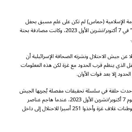
اومة الإسلامية (حماس) لم تكن على علم مسبق بحفل
“نوفا” الموسيقي خلال هجوم “طوفان الأقصى” في 7 أكتوبر/تشرين الأول 2023، وكانت مصادفة بحتة
 عن جيش الاحتلال ونشرته الصحافة الإسرائيلية أن
فل الذي ينظم قرب الحدود مع غزة لكن هذه المعلومات
الحدود إلا بعد فوات الأوان.
” أحدث حلقة في سلسلة تحقيقات مفصلة يُجريها الجيش
الإسرائيلي في نحو 40 معركة وقعت خلال هجوم 7 أكتوبر/تشرين الأول 2023، عندما هاجم عناصر
المقاومة الفلسطينية مواقع عسكرية في مستوطنات غلاف غزة وأخذوا 251 أسيرا للاحتلال إلى داخل