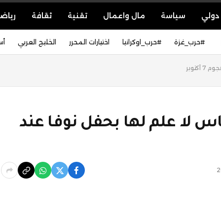
دولي
سياسة
مال واعمال
تقنية
ثقافة
رياض
#حرب_غزة
#حرب_اوكرانيا
اختيارات المحرر
الخليج العربي
أس
كتوبر
س لا علم لها بحفل نوفا عند