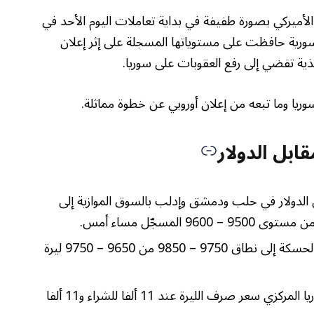
الأميركي بصورة طفيفة في بداية تعاملات اليوم الأحد في
السورية حافظت على مستوياتها المسجلة على إثر إعلان
يذية تفضي إلى رفع العقوبات على سوريا.
ريا وما تبعه من إعلان أوروبي عن خطوة مماثلة.
ابل الدولار
الدولار في حلب ودمشق وإدلب بالسوق الموازية إلى
تراجع سعر الصرف في السوق الموازية بالحسكة إلى نطاق 9750 – 9850 من 9650 – 9750 ليرة
في التعاملات الرسمية ثبّت مصرف سوريا المركزي سعر صرف الليرة عند 11 ألفا للشراء و11 ألفا