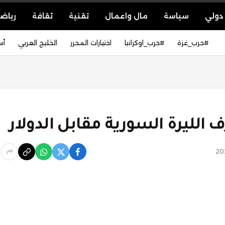
دولي
سياسة
مال واعمال
تقنية
ثقافة
رياض
#حرب_غزة
#حرب_اوكرانيا
اختيارات المحرر
الخليج العربي
أس
لليرة السورية مقابل الدولار