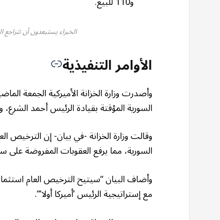
و110 للبيع.
الخبراء يستبعدون أن تتراجع ا
الأوامر التنفيذية
وأصدرت وزارة الخزانة الأميركية الجمعة الما
السورية المؤقتة بقيادة الرئيس أحمد الشرع، و
وقالت وزارة الخزانة -في بيان- إن الترخيص ال
السورية، مما يرفع العقوبات المفروضة على سو
وأضاف البيان “سيتيح الترخيص العام استثما
مع إستراتيجية الرئيس ’أميركا أولا’”.