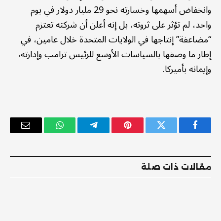
وانخفاض أسهمها وخسارته نحو 29 مليار دولار في يوم
واحد، لم تؤثر على ثروته، بل إنه أعلن أن شركته تعتزم
“مضاعفة” إنتاجها في الولايات المتحدة خلال عامين، في
إطار ما وصفها بالسياسات الأوسع للرئيس ترامب وإدارته،
وإيمانه بأميركا.
فيسبوك
تويتر
بينتيريست
تيلقرام
واتساب
البريد
الإلكترو
مقالات ذات صلة