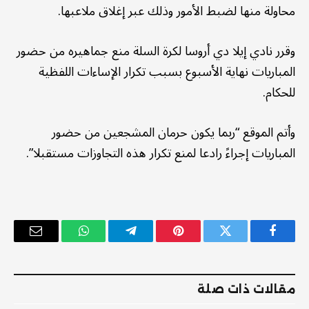
محاولة منها لضبط الأمور وذلك عبر إغلاق ملاعبها.
وقرر نادي إيلا دي أروسا لكرة السلة منع جماهيره من حضور
المباريات نهاية الأسبوع بسبب تكرار الإساءات اللفظية
للحكام.
وأتم الموقع “ربما يكون حرمان المشجعين من حضور
المباريات إجراءً رادعا لمنع تكرار هذه التجاوزات مستقبلا”.
فيسبوك
تويتر
بينتيريست
تيلقرام
واتساب
البريد
الإلكترو
مقالات ذات صلة