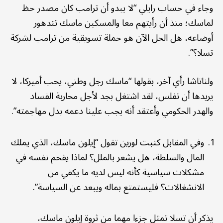
وجاء في حساب رايلي “لا يبدو أن ترامب كان مصدر حظ
لماسك؛ منذ أن رأيتهم معا والمسكين ماسك تتدهور
أوضاعه، هل الحل الآن هو حملة تسويقية من ترامب لشركة
تسلا؟”.
ولناتاشا رأي آخر، بقولها “ماسك رجل وطني، يحب أميركا، لا
يريدها أن تفلس، لقد اشتغل بجد لأجل محاربة الفساد
والهدر الحكومي وأعتقد أنه يجب علينا دعمه بدل مهاجمته”.
وفي المقابل كتبت لورين تقول “إيلون ماسك، الذي يملك
المال والسلطة، هل يشعر بالملل؟ لماذا يقحم نفسه في
مشكلات سياسية كأنه ليس لديه ما يكفي من
الانشغالات؟ فليستمتع بماله ويبعد عن السياسة”.
يذكر أن تسلا تمثل جزءا مهما من ثروة إيلون ماسك،