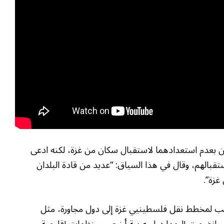
طن بعدم استعدادهما لاستقبال سكان من غزة، لكنه ادعى
قبالهم، وقال في هذا السياق: “عديد من قادة البلدان
غزة”.
روج ترامب لمخطط نقل فلسطينيي غزة إلى دول مجاورة، مثل
ن، وانضمت إليهما دول عربية أخرى، ومنظمات إقليمية