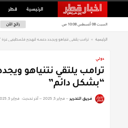
الرئيسية
قطر
السبت 08 أغسطس 10:08 ص
رائج الآن
الرئيسية
»
ترامب يلتقي نتنياهو ويجدد دعمه لتهجير فلسطينيي غزة 
دولي
ترامب يلتقي نتنياهو ويجد
“بشكل دائم”
فريق التحرير
فبراير 5, 2025
آخر تحديث:
فبراير 5, 2025