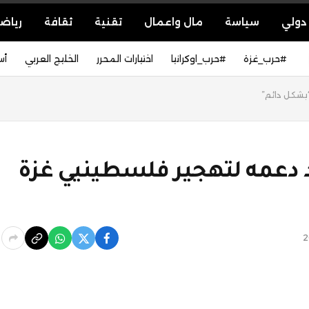
دولي
سياسة
مال واعمال
تقنية
ثقافة
رياض
#حرب_غزة
#حرب_اوكرانيا
اختيارات المحرر
الخليج العربي
أس
“بشكل دائم”
د دعمه لتهجير فلسطينيي غزة