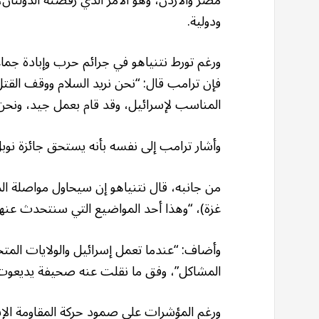
ودولية.
ورغم تورط نتنياهو في جرائم حرب وإبادة جماعي
فإن ترامب قال: “نحن نريد السلام ووقف القتل 
المناسب لإسرائيل، وقد قام بعمل جيد، ونحن 
وأشار ترامب إلى نفسه بأنه يستحق جائزة نوبل
من جانبه، قال نتنياهو إن سيحاول مواصلة المر
غزة)، “وهذا أحد المواضيع التي سنتحدث عنها 
وأضاف: “عندما تعمل إسرائيل والولايات المت
المشاكل”، وفق ما نقلت عنه صحيفة يديعوت أ
ورغم المؤشرات على صمود حركة المقاومة الإس