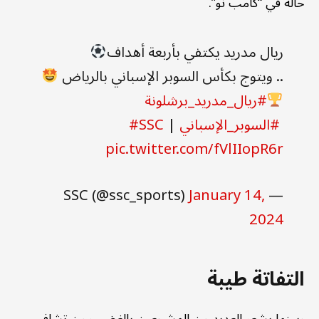
حاله في “كامب نو”.
ريال مدريد يكتفي بأربعة أهداف
.. ويتوج بكأس السوبر الإسباني بالرياض
#ريال_مدريد_برشلونة
#السوبر_الإسباني
| ⁦
#SSC
pic.twitter.com/fVlIIopR6r
January 14,
— SSC (@ssc_sports)
2024
التفاتة طيبة
وبينما يشعر العديد من المشجعين بالغضب من تشافي