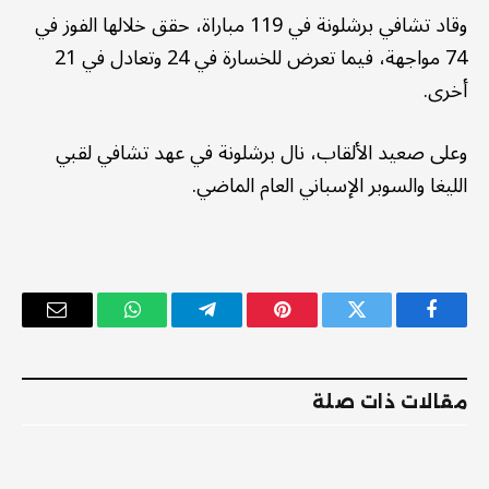
وقاد تشافي برشلونة في 119 مباراة، حقق خلالها الفوز في
74 مواجهة، فيما تعرض للخسارة في 24 وتعادل في 21
أخرى.
وعلى صعيد الألقاب، نال برشلونة في عهد تشافي لقبي
الليغا والسوبر الإسباني العام الماضي.
فيسبوك
تويتر
بينتيريست
تيلقرام
واتساب
البريد
الإلكترو
مقالات ذات صلة