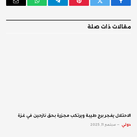
فيسبوك
تويتر
بينتيريست
تيلقرام
واتساب
البريد
الإلكترو
مقالات ذات صلة
الاحتلال يفجر برج طيبة ويرتكب مجزرة بحق نازحين في غزة
دولي
سبتمبر 11, 2025