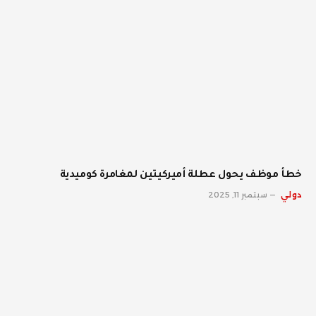
خطأ موظف يحول عطلة أميركيتين لمغامرة كوميدية
دولي
سبتمبر 11, 2025