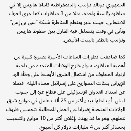
الجمهوري دونالد ترامب والديمقراطية كامالا هاريس إلا في
مناظرة رئاسية واحدة، بدلا من 3 مناظرات كما جرى العرف
الانتخابي، حيث تدير وتنظم المناظرة شبكة “سي بي إس”
وتأتي في وقت يتضاءل فيه الفارق بين حظوظ هاريس
وترامب بالظفر بالبيت الأبيض.
كما ضاعفت تطورات الساعات الأخيرة بصورة كبيرة من
أهمية المناظرة، سواء خارج الولايات المتحدة من ناحية
ازدياد المخاوف من اشتعال الشرق الأوسط على وطأة الرد
الإيراني بمئات الصواريخ على إسرائيل مساء الليلة، فضلا
عن امتداد العدوان الإسرائيلي على قطاع غزة إلى جنوب
لبنان، أو داخلها ببدء أكثر من 25 ألف عامل في موانئ شرق
الولايات المتحدة إضرابا عن العمل للمطالبة بتحسين ظروف
عملهم، وهو ما قد يهدد بإغلاق أكثر من 10 موانئ والتسبب
بخسائر أكثر من 4 مليارات دولار كل أسبوع.