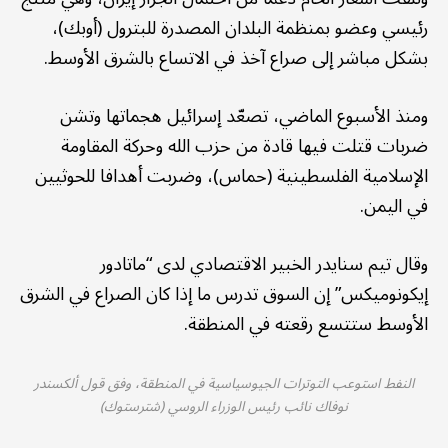
رئيسي وعضو بمنظمة البلدان المصدرة للبترول (أوبك)،
بشكل مباشر إلى صراع آخذ في الاتساع بالشرق الأوسط.
ومنذ الأسبوع الماضي، تصعّد إسرائيل هجماتها وتشن
ضربات قتلت فيها قادة من حزب الله وحركة المقاومة
الإسلامية الفلسطينية (حماس)، وضربت أهدافا للحوثيين
في اليمن.
وقال تيم سنايدر الخبير الاقتصادي لدى “ماتادور
إيكونوميكس” إن السوق تدرس ما إذا كان الصراع في الشرق
الأوسط ستتسع رقعته في المنطقة.
النفط استوعب التوترات الجيوسياسية في المنطقة، وفق قول ألكسندر
نوفاك نائب رئيس الوزراء الروسي (شترستوك)