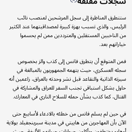
سجلات مقلقة
ستتطرق المناظرة إلى سجل المرشحين لمنصب نائب
الرئيس، والذي تسبب بهزة كبيرة لمصداقيتهما عند الكثير
من الناخبين المستقلين والمترددين ممن لم يحسموا
خياراتهم بعد.
فمن المتوقع أن يتطرق فانس إلى كذب والز بخصوص
سجله العسكري، حيث يتهمه الجمهوريون بالمبالغة في
سيرته الذاتية والتقاعد قبل نشر وحدته بالعراق، زاعمين أنه
حاول بشكل استباقي تجنب السفر للعراق والمشاركة في
القتال، كما كذب بشأن حمله للسلاح الناري في المعارك.
في حين لم يسلم فانس من خطئه بالادعاء لأسابيع حتى
الآن بأن المهاجرين من هاييتي في مدينة سبرينجفيلد بولاية
أوهايو يختطفون ويأكلون حيوانات جيرانهم الأليفة، حيث