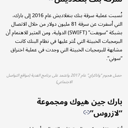
نُسبت عملية سرقة بنك بنغلاديش عام 2016 إلى بارك،
التي أسفرت عن سرقة 81 مليون دولار من خلال الاتصال
بشبكة “سويفت” (SWIFT) الدولية، ومن المثير للاهتمام أن
البرمجيات الخبيثة التي عُثر عليها في نظام البنك كانت
مشابهة للبرمجيات الخبيثة التي وجدت في عملية اختراق
“سوني”.
حصل هجوم “واناكراي” عام 2017 واعتمد على برنامج الفدية (مواقع التواصل
الاجتماعي)
بارك جين هيوك ومجموعة
“لازروس”