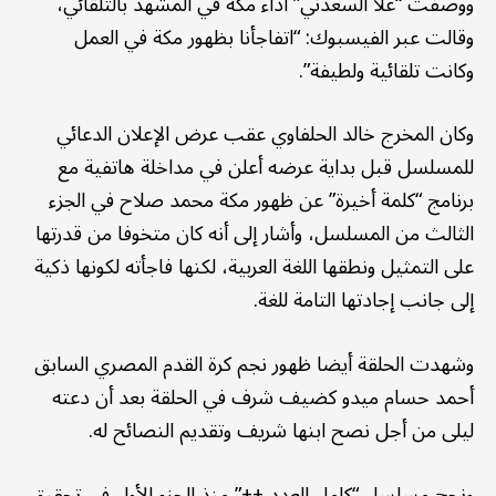
ووصفت “علا السعدني” أداء مكة في المشهد بالتلقائي،
وقالت عبر الفيسبوك: “اتفاجأنا بظهور مكة في العمل
وكانت تلقائية ولطيفة”.
وكان المخرج خالد الحلفاوي عقب عرض الإعلان الدعائي
للمسلسل قبل بداية عرضه أعلن في مداخلة هاتفية مع
برنامج “كلمة أخيرة” عن ظهور مكة محمد صلاح في الجزء
الثالث من المسلسل، وأشار إلى أنه كان متخوفا من قدرتها
على التمثيل ونطقها اللغة العربية، لكنها فاجأته لكونها ذكية
إلى جانب إجادتها التامة للغة.
وشهدت الحلقة أيضا ظهور نجم كرة القدم المصري السابق
أحمد حسام ميدو كضيف شرف في الحلقة بعد أن دعته
ليلى من أجل نصح ابنها شريف وتقديم النصائح له.
ونجح مسلسل “كامل العدد ++” منذ الجزء الأول في تحقيق