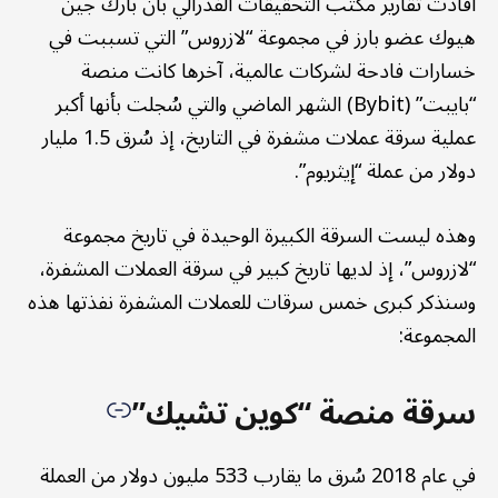
أفادت تقارير مكتب التحقيقات الفدرالي بأن بارك جين
هيوك عضو بارز في مجموعة “لازروس” التي تسببت في
خسارات فادحة لشركات عالمية، آخرها كانت منصة
“بايبت” (Bybit) الشهر الماضي والتي سُجلت بأنها أكبر
عملية سرقة عملات مشفرة في التاريخ، إذ سُرق 1.5 مليار
دولار من عملة “إيثريوم”.
وهذه ليست السرقة الكبيرة الوحيدة في تاريخ مجموعة
“لازروس”، إذ لديها تاريخ كبير في سرقة العملات المشفرة،
وسنذكر كبرى خمس سرقات للعملات المشفرة نفذتها هذه
المجموعة:
سرقة منصة “كوين تشيك”
في عام 2018 سُرق ما يقارب 533 مليون دولار من العملة