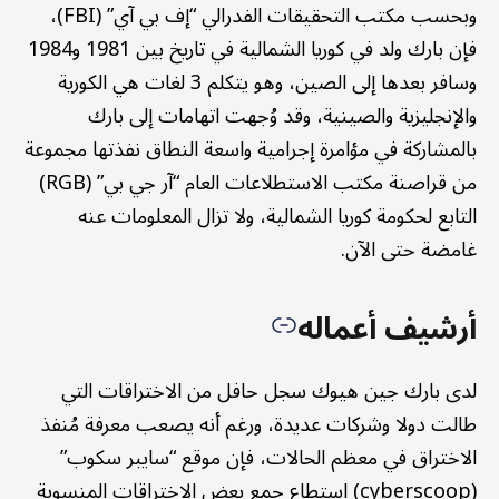
وبحسب مكتب التحقيقات الفدرالي “إف بي آي” (FBI)،
فإن بارك ولد في كوريا الشمالية في تاريخ بين 1981 و1984
وسافر بعدها إلى الصين، وهو يتكلم 3 لغات هي الكورية
والإنجليزية والصينية، وقد وُجهت اتهامات إلى بارك
بالمشاركة في مؤامرة إجرامية واسعة النطاق نفذتها مجموعة
من قراصنة مكتب الاستطلاعات العام “آر جي بي” (RGB)
التابع لحكومة كوريا الشمالية، ولا تزال المعلومات عنه
غامضة حتى الآن.
أرشيف أعماله
لدى بارك جين هيوك سجل حافل من الاختراقات التي
طالت دولا وشركات عديدة، ورغم أنه يصعب معرفة مُنفذ
الاختراق في معظم الحالات، فإن موقع “سايبر سكوب”
(cyberscoop) استطاع جمع بعض الاختراقات المنسوبة