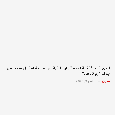
ليدي غاغا “فنانة العام” وأريانا غراندي صاحبة أفضل فيديو في
جوائز “إم تي في”
فنون
سبتمبر 9, 2025