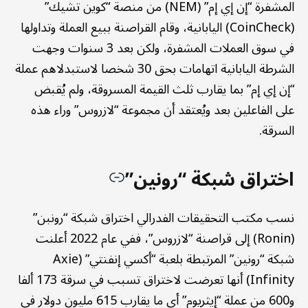
المشفرة “إن إي إم” (NEM) من منصة “كوين تشيك”
(CoinCheck) اليابانية، وقام القراصنة ببيع العملة وتداولها
في سوق العملات المشفرة، ولكن بعد 3 سنوات وجهت
الشرطة اليابانية اتهامات بحق 30 شخصا لاستبدلاهم عملة
“إن إي إم” بما يقارب ثلث القيمة المسروقة، ولم يُقبض
على الفاعلين بعد ويُعتقد أن مجموعة “لازروس” وراء هذه
السرقة.
اختراق شبكة “رونين”
نسب مكتب التحقيقات الفدرالي اختراق شبكة “رونبن”
(Ronin) إلى قراصنة “لازروس”، ففي عام 2022 أعلنت
شبكة “رونين” المرتبطة بلعبة “أكسي إنفنتي” (Axie
Infinity) أنها تعرضت لاختراق تسبب في سرقة 173 ألفا
و600 من عملة “إيثريوم” أي ما يقارب 615 مليون دولار في