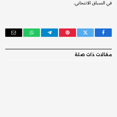
في السباق الانتخابي.
فيسبوك
تويتر
بينتيريست
تيلقرام
واتساب
البريد
الإلكترو
مقالات ذات صلة