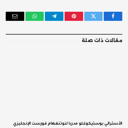
فيسبوك
تويتر
بينتيريست
تيلقرام
واتساب
البريد
الإلكترو
مقالات ذات صلة
الأسترالي بوستيكوغلو مدربا لنوتنغهام فورست الإنجليزي