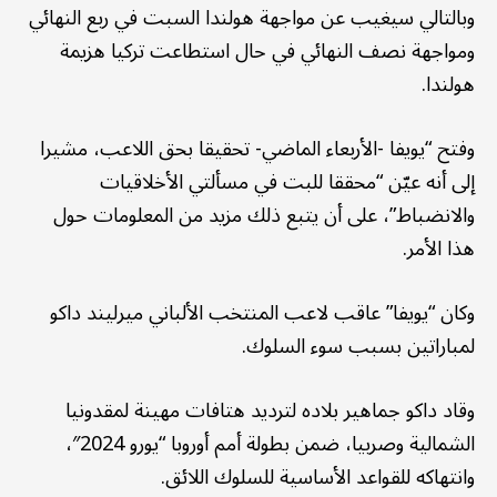
وبالتالي سيغيب عن مواجهة هولندا السبت في ربع النهائي
ومواجهة نصف النهائي في حال استطاعت تركيا هزيمة
هولندا.
وفتح “يويفا -الأربعاء الماضي- تحقيقا بحق اللاعب، مشيرا
إلى أنه عيّن “محققا للبت في مسألتي الأخلاقيات
والانضباط”، على أن يتبع ذلك مزيد من المعلومات حول
هذا الأمر.
وكان “يويفا” عاقب لاعب المنتخب الألباني ميرليند داكو
لمباراتين بسبب سوء السلوك.
وقاد داكو جماهير بلاده لترديد هتافات مهينة لمقدونيا
الشمالية وصربيا، ضمن بطولة أمم أوروبا “يورو 2024″،
وانتهاكه للقواعد الأساسية للسلوك اللائق.