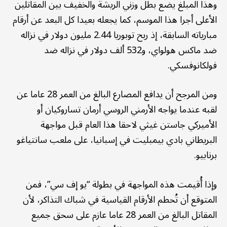
وهذا المبلغ يضع بطل وزني الريشة والخفيف بين المقاتلين
الأعلى أجرا هذا الموسم، كما يجعله بعيدا كل البعد عن أرقام
مبارياته السابقة، إذ ربح توبوريا 2.44 مليون دولار في نزاله
ضد ماكس هولواي، و532 ألف دولار في نزاله ضد
فولكانوفسكي.
ومن المرجح أن يدافع المصارع البالغ من العمر 28 عاما عن
لقبه عندما يواجه الأرمني الروسي أرمان تساروكيان أو
الأميركي جاستن غيثي لاحقا هذا العام قبل مواجهة
البريطاني بادي بيمبليت في إسبانيا، على ملعب سانتياغو
برنابيو.
وإذا أُقيمت هذه المواجهة في بطولة “يو إف سي”، فمن
المتوقع أن تُحطم الأرقام القياسية في شباك التذاكر، لأن
المقاتل البالغ من العمر 28 عاما عازم على سحق جميع