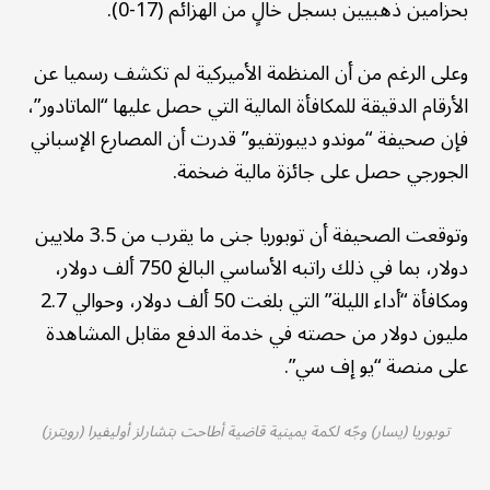
بحزامين ذهبيين بسجلّ خالٍ من الهزائم (17-0).
وعلى الرغم من أن المنظمة الأميركية لم تكشف رسميا عن
الأرقام الدقيقة للمكافأة المالية التي حصل عليها “الماتادور”،
فإن صحيفة “موندو ديبورتفيو” قدرت أن المصارع الإسباني
الجورجي حصل على جائزة مالية ضخمة.
وتوقعت الصحيفة أن توبوريا جنى ما يقرب من 3.5 ملايين
دولار، بما في ذلك راتبه الأساسي البالغ 750 ألف دولار،
ومكافأة “أداء الليلة” التي بلغت 50 ألف دولار، وحوالي 2.7
مليون دولار من حصته في خدمة الدفع مقابل المشاهدة
على منصة “يو إف سي”.
توبوريا (يسار) وجّه لكمة يمينية قاضية أطاحت بتشارلز أوليفيرا (رويترز)