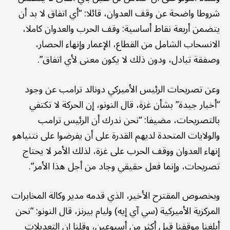
شروطا واضحة عن وقف العدوان، قائلا: “أي اتفاق لا بد أن
يتضمن أربعة نقاط أساسية: وقف الحرب والعدوان كاملا،
الانسحاب الشامل من القطاع، الإعمار وإنهاء الحصار،
وصفقة تبادل، ودون ذلك لا يكون معنى لأي اتفاق”.
وعن تصريحات الرئيس الأميركي دونالد ترامب عن وجود
“أخبار جيدة” بشأن غزة، قال النونو، إن الحركة لا تكتفي
بالتصريحات، مضيفا: “نحن ندرك أن الرئيس ترامب
والولايات المتحدة لديهم القدرة على أن يفرضوا على نتنياهو
إنهاء العدوان ووقف الحرب على غزة، لذلك الأمر لا يحتاج
تصريحات، وإنما فعل حقيقي وجاد من أجل هذا الأمر”.
وبخصوص المقترح الأخير، الذي قدمه مدير وكالة المخابرات
المركزية الأميركية (سي آي إيه) وليام بيرنز، قال النونو: “نحن
أبلغنا موقفنا قبل أكثر من أسبوعين، وقلنا إن التعديلات