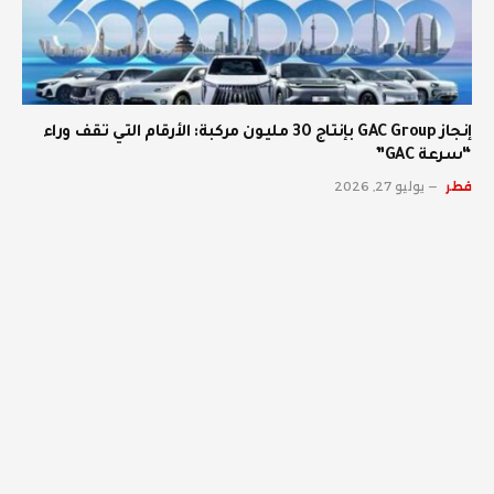
إنجاز GAC Group بإنتاج 30 مليون مركبة: الأرقام التي تقف وراء
“سرعة GAC”
قطر
يوليو 27, 2026