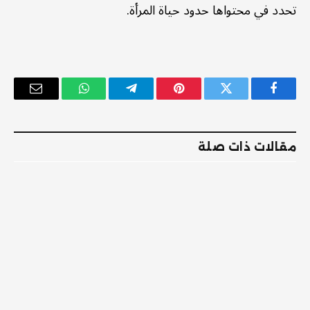
تحدد في محتواها حدود حياة المرأة.
فيسبوك
تويتر
بينتيريست
تيلقرام
واتساب
البريد
الإلكترو
مقالات ذات صلة