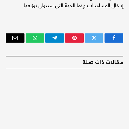
إدخال المساعدات وإنما الجهة التي ستتولى توزيعها.
فيسبوك
تويتر
بينتيريست
تيلقرام
واتساب
البريد
الإلكترو
مقالات ذات صلة