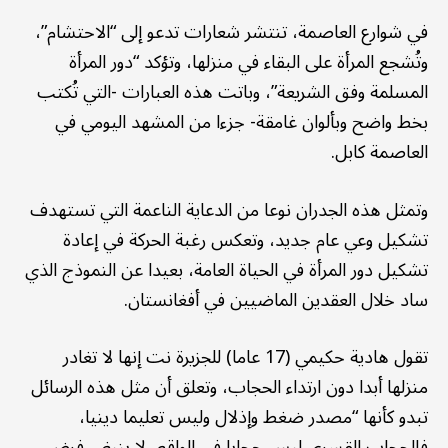
في شوارع العاصمة، تنتشر شعارات تدعو إلى “الاحتشام”،
وتُشجع المرأة على البقاء في منزلها، وتؤكد “دور المرأة
المسلمة وفق الشريعة”، وباتت هذه العبارات -التي تُكتب
بخط واضح وبألوان غامقة- جزءا من المشهد اليومي في
العاصمة كابل.
وتمثل هذه الجدران نوعا من الدعاية الناعمة التي تستهدف
تشكيل وعي عام جديد، وتعكس رغبة الحركة في إعادة
تشكيل دور المرأة في الحياة العامة، بعيدا عن النموذج الذي
ساد خلال العقدين الماضيين في أفغانستان.
تقول هادية حكيمي (17 عاما) للجزيرة نت إنها لا تغادر
منزلها أبدا دون ارتداء الحجاب، وتعلق أن مثل هذه الرسائل
تبدو كأنها “مصدر ضغط وإذلال وليس تعليما دينيا،
فالحجاب القسري ليس حجابا في الواقع، لا ينبغي فرض