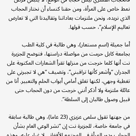
نمط خاص على المرأة، ومن حقنا كنساء أن نختار الحجاب
الذي نريده، ونحن ملتزمات بعاداتنا وتقاليدنا التي لا تعارض
تعاليم الإسلام”، حسب قولها.
أما جميلة (اسم مستعار)، وهي طالبة في كلية الطب
بجامعة كابل حرمت من مواصلة دراستها، فتوضح للجزيرة
نت أنها كلما خرجت من منزلها تقرأ الشعارات المكتوبة على
الجدران “وأشعر كأنها تراقبني”، وتضيف “هي لا تجبرني على
تغطية وجهي، لكنها تغلق أمامي أبواب الحلم والتعبير. أنا من
عائلة ملتزمة ولا أذكر أنني خرجت من دون الحجاب حتى
قبيل وصول طالبان إلى السلطة”.
من جهتها تقول سلمى عزيزي (23 عاما)، وهي طالبة سابقة
في جامعة خاصة، للجزيرة نت إن “نشر الوعي العام بشأن
الحجاب ودور المرأة في المجتمع الأفغاني لا غبار عليه، وهذه