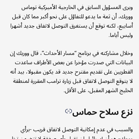
ويرى المسؤول السابق في الخارجية الأميركية توماس
ووريك، أن ثمة ما يدعو للتفاؤل على نحو أكبر مما كان قبل
أسابيع، لكنه توقع أن يستغرق التوصل لاتفاق جديد أشهرا
وليس أياما.
وخلال مشاركته في برنامج “مسار الأحداث”، قال ووريك إن
البيانات التي صدرت مؤخرا عن بعض الأطراف ساعدت
القطريين على تقديم مقترح جديد قد يكون مقبولا، بيد أنه
لا يتوقع التوصل لاتفاق قبل زيارة ترامب المقررة لمنطقة
الخليج الشهر المقبل، على الأقل.
نزع سلاح حماس
والسبب في عدم إمكانية التوصل لاتفاق قريب -برأي
ووريك- هو أن إسرائيل لن تقبل بأي صفقة لا تتضمن تخلي