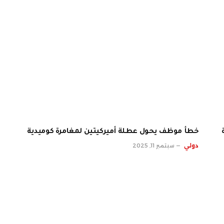
خطأ موظف يحول عطلة أميركيتين لمغامرة كوميدية
دولي
سبتمبر 11, 2025