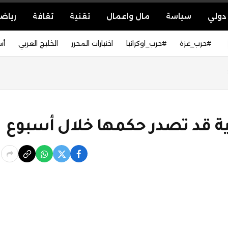
دولي
سياسة
مال واعمال
تقنية
ثقافة
رياض
#حرب_غزة
#حرب_اوكرانيا
اختيارات المحرر
الخليج العربي
أس
لية قد تصدر حكمها خلال أسبوع