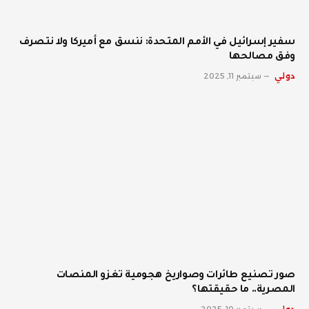
سفير إسرائيل في الأمم المتحدة: ننسق مع أميركا ولا نتصرف
وفق مصالحها
دولي
سبتمبر 11, 2025
صور تصنيع طائرات وصواريخ هجومية تغزو المنصات
المصرية.. ما حقيقتها؟