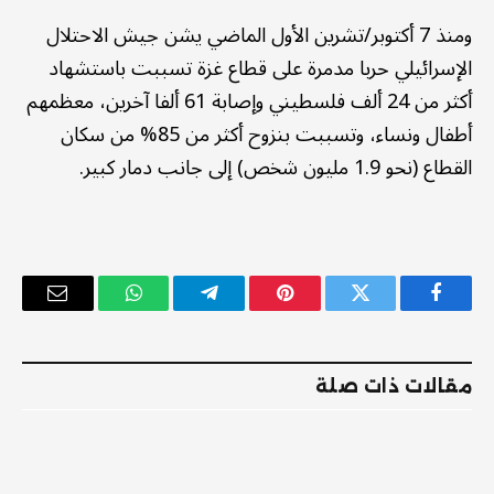
ومنذ 7 أكتوبر/تشرين الأول الماضي يشن جيش الاحتلال
الإسرائيلي حربا مدمرة على قطاع غزة تسببت باستشهاد
أكثر من 24 ألف فلسطيني وإصابة 61 ألفا آخرين، معظمهم
أطفال ونساء، وتسببت بنزوح أكثر من 85% من سكان
القطاع (نحو 1.9 مليون شخص) إلى جانب دمار كبير.
فيسبوك
تويتر
بينتيريست
تيلقرام
واتساب
البريد
الإلكترو
مقالات ذات صلة