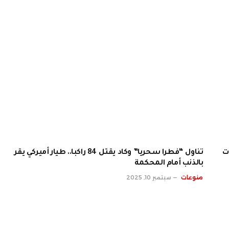
ت
تناول “فطرا سحريا” وكاد يقتل 84 راكبا.. طيار أميركي يقر
بالذنب أمام المحكمة
منوعات
سبتمبر 10, 2025