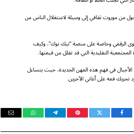
ر التي تجلب الحظ أو الطاقة.
ول من موروث ثقافي إلى وسيلة لاستغلال الناس من
توى الرقمي وخاصة على منصة “تيك توك”، وكيف
لمجتمعية التقليدية التي قد تقلل من قيمتها.
ن الأجيال في فهم هذه المهن الجديدة، حيث يتساءل
تحريك فمه على أغاني الآخرين.
فيسبوك
تويتر
بينتيريست
تيلقرام
واتساب
البريد
الإلكت