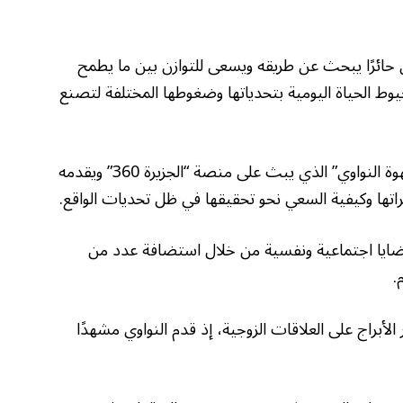
ن حائرًا يبحث عن طريقه ويسعى للتوازن بين ما يطمح
ط الحياة اليومية بتحدياتها وضغوطها المختلفة لتصنع
واستعرضت حلقة 2025/3/13 من برنامج “قهوة النواوي” الذي يبث على منصة “الجزيرة 360” ويقدمه
اتها وكيفية السعي نحو تحقيقها في ظل تحديات الواقع.
ضايا اجتماعية ونفسية من خلال استضافة عدد من
.
لأبراج على العلاقات الزوجية، إذ قدم النواوي مشهدًا