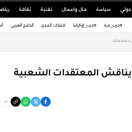
دولي
سياسة
مال واعمال
تقنية
ثقافة
رياض
#حرب_غزة
#حرب_اوكرانيا
اختيارات المحرر
الخليج العربي
أس
 مجتمعاتنا
يناقش المعتقدات الشعبية