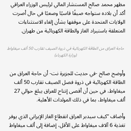
مظهر محمد صالح المستشار المالي لرئيس الوزراء العراقي
أكد أن بلاده ستواجه صيفًا قاسيًا وصعبًا في حال أصرت
الولايات المتحدة على موقفها بشأن إلغاء الاستثناءات
المتعلقة باستيراد الغاز والطاقة الكهربائية من طهران.
حاجة العراق من الطاقة الكهربائية في ذروة الصيف تقارب 50 ألف ميغاواط
(وزارة الكهرباء)
وأوضح صالح -في حديث للجزيرة نت- أن حاجة العراق من
الطاقة الكهربائية في ذروة فصل الصيف تقارب 50 ألف
ميغاواط، في حين أن أقصى إنتاج للعراق يبلغ حوالي 27
ألف ميغاواط، بما في ذلك المولدات الأهلية.
وأضاف “كيف سيدبر العراق انقطاع الغاز الإيراني الذي يوفر
تغذية 6 آلاف ميغاواط على الأقل، إضافة إلى ألف ميغاواط