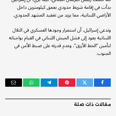
بدأت في إقامة شريط حدودي بعمق كيلومترين داخل
الأراضي اللبنانية، مما يزيد من تعقيد المشهد الحدودي.
وتدعي إسرائيل، أن استمرار وجودها العسكري في التلال
اللبنانية يعود إلى فشل الجيش اللبناني في القيام بواجباته
لتأمين “الخط الأزرق”، وعدم قدرته على ضبط الأمن في
الجنوب.
فيسبوك
تويتر
بينتيريست
تيلقرام
واتساب
البريد
الإلكترو
مقالات ذات صلة