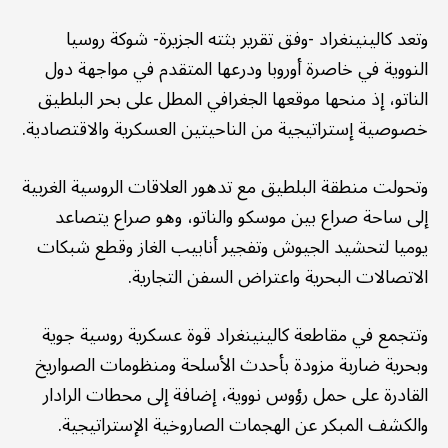
وتعد كالينينغراد -وفق تقرير بثته الجزيرة- شوكة روسيا
النووية في خاصرة أوروبا ودرعها المتقدم في مواجهة دول
الناتو، إذ منحها موقعها الجغرافي المطل على بحر البلطيق
خصوصية إستراتيجية من الناحيتين العسكرية والاقتصادية.
وتحولت منطقة البلطيق مع تدهور العلاقات الروسية الغربية
إلى ساحة صراع بين موسكو والناتو، وهو صراع يتصاعد
يوميا لتحشيد الجيوش وتفجير أنابيب الغاز وقطع شبكات
الاتصالات البحرية واعتراض السفن التجارية.
وتتجمع في مقاطعة كالينينغراد قوة عسكرية روسية جوية
وبحرية ضاربة مزودة بأحدث الأسلحة ومنظومات الصواريخ
القادرة على حمل رؤوس نووية، إضافة إلى محطات الرادار
والكشف المبكر عن الهجمات الصاروخية الإستراتيجية.