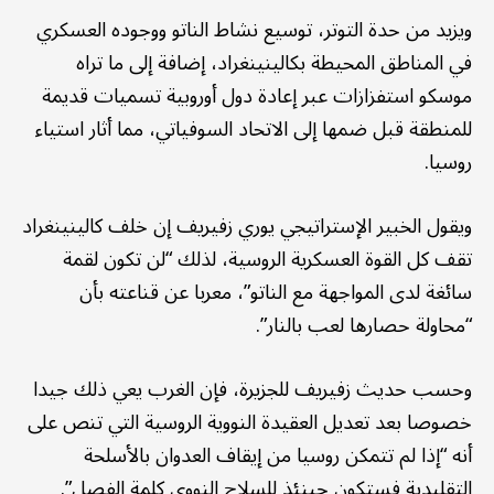
ويزيد من حدة التوتر، توسيع نشاط الناتو ووجوده العسكري
في المناطق المحيطة بكالينينغراد، إضافة إلى ما تراه
موسكو استفزازات عبر إعادة دول أوروبية تسميات قديمة
للمنطقة قبل ضمها إلى الاتحاد السوفياتي، مما أثار استياء
روسيا.
ويقول الخبير الإستراتيجي يوري زفيريف إن خلف كالينينغراد
تقف كل القوة العسكرية الروسية، لذلك “لن تكون لقمة
سائغة لدى المواجهة مع الناتو”، معربا عن قناعته بأن
“محاولة حصارها لعب بالنار”.
وحسب حديث زفيريف للجزيرة، فإن الغرب يعي ذلك جيدا
خصوصا بعد تعديل العقيدة النووية الروسية التي تنص على
أنه “إذا لم تتمكن روسيا من إيقاف العدوان بالأسلحة
التقليدية فستكون حينئذ للسلاح النووي كلمة الفصل”.