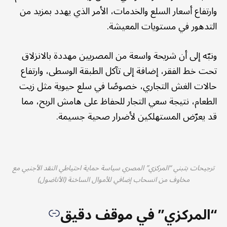
وارتفاع أسعار السلع والخدمات، الأمر الذي يهدد بمزيد من
التدهور في مستويات المعيشة.
ونبّه إلى أن شريحة واسعة من المصريين مهددة بالانزلاق
تحت خط الفقر، إضافة إلى تآكل الطبقة الوسطى، وارتفاع
حالات الغش التجاري، خصوصًا في سلع حيوية مثل زيت
الطعام، نتيجة سعي التجار للحفاظ على هامش الربح، مما
قد يعرّض المستهلكين لأضرار صحية جسيمة.
ترجيحات بتبني “المركزي” المصري سياسة حماية احتياطي النقد الأجنبي مع
مخاوف من انسحاب إضافي للأموال الساخنة (الأناضول)
“المركزي” في موقف دقيق