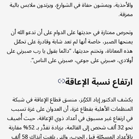
والأحذية، ويمشون حفاة في الشوارع، ويرتدون ملابس بالية
ممزقة.
وتحرص ممتازة في حديثها على الدوام على أن تدعو الله أن
يمنحها الصبر، خاصة أنها لم تعد شابة وقادرة على تحمّل
هذه المعاناة، وتختم حديثها، “دائما بقول يا رب صبرني على
أولادي، صبرني على جوعي، صبرني على الناس”.
ارتفاع نسبة الإعاقة
يكشف الدكتور إياد الكرُنز، منسق قطاع الإعاقة في شبكة
المنظمات الأهلية بقطاع غزة، أن العدوان على غزة تسبب
في ارتفاع غير مسبوق في أعداد ذوي الإعاقة، حيث أُضيف
نحو 32 ألف شخص إلى القائمة، بزيادة تقدَّر بـ 52% مقارنة
بالأعداد المسجّلة قبل الحرب، والتي بلغت آنذاك 58 ألف