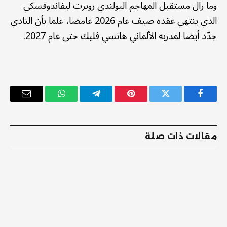
وما زال مستقبل المهاجم البولندي روبرت ليفاندوفسكي
الذي ينتهي عقده صيف عام 2026 غامضا، علما بأن النادي
جدّد أيضا لمدربه الألماني هانسي فليك حتى عام 2027.
فيسبوك
تويتر
بينتيريست
تيلقرام
واتساب
البريد
الإلكترو
مقالات ذات صلة