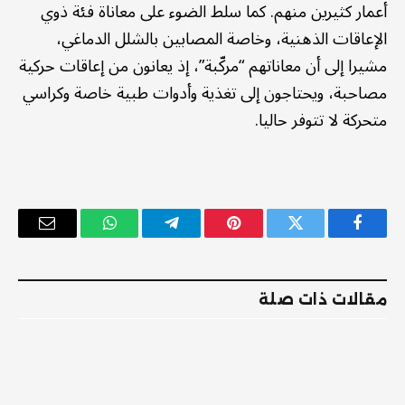
أعمار كثيرين منهم. كما سلط الضوء على معاناة فئة ذوي
الإعاقات الذهنية، وخاصة المصابين بالشلل الدماغي،
مشيرا إلى أن معاناتهم “مركّبة”، إذ يعانون من إعاقات حركية
مصاحبة، ويحتاجون إلى تغذية وأدوات طبية خاصة وكراسي
متحركة لا تتوفر حاليا.
فيسبوك
تويتر
بينتيريست
تيلقرام
واتساب
البريد
الإلكترو
مقالات ذات صلة