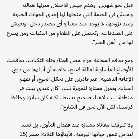
قبل نحو شهرين، وهدم جيش الاحتلال منزلها هناك،
وتعيش في الخيمة التي منحتها لها إحدى الجهات الخيرية.
ومنذ نزوحها، لا يوجد عند ممتازة أي مصدر دخل، وتعيش
على الصدقات، وتحصل على الطعام من التكيات ومن يتبرع
لها من “أهل الخير”.
ومع تفاقم المجاعة جراء نقص الغذاء وقلة التكيات، تفاقمت
الأوضاع المأساوية لعائلة صُبح، خاصة أن أبناءها من ذوي
الإعاقة الذهنية، غير قادرين على تحمّل الجوع، أو تفهم
أسبابه. وتقول ممتازة للجزيرة نت، “كان عندي بيت في
منطقة بيت لاهيا، صحيح بسيط، لكنه كان ساترَنا وحافظ
كرامتنا، لكن الآن نحن في الشارع”.
ولا تتوقف معاناة ممتازة عند فقدان المأوى، بل تمتد
لتدخل عمق حياتها اليومية، فأبناؤها الثلاثة: صقر (25