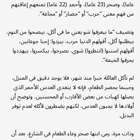
عاما)، وصخر (23 عاما)، وأحمد (22 عاما) تمنعهم إعاقتهم
من فهم معنى “حرب” أو “حصار” أو “مجاعة”.
وتضيف “ما بيعرفوا شو يعني ما في أكل، بيصحوا من النوم،
بيطلبوا أكل، أقولهم الدنيا حرب، بيردوا: إحنا جوعانين،
أقولهم استنوا (انتظروا) شوي، بصرخوا، بيكسروا، بيهددوا
يحرقوا الخيمة”.
لم تأكل العائلة خبزا منذ شهر، فلا يوجد دقيق في المنزل،
وحينما يحضر الطعام، فإنه لا يتعدى العدس الأحمر الذي
يصلها كهِبات من بعض الأقارب أو المحسنين، وتوضح أن
أولادها لا يحبون العدس، لكنهم يضطرون لأكله لعدم توفر
البديل.
وذات مرة، رمى ابنها صخر وعاء الطعام في الشارع، بعد أن