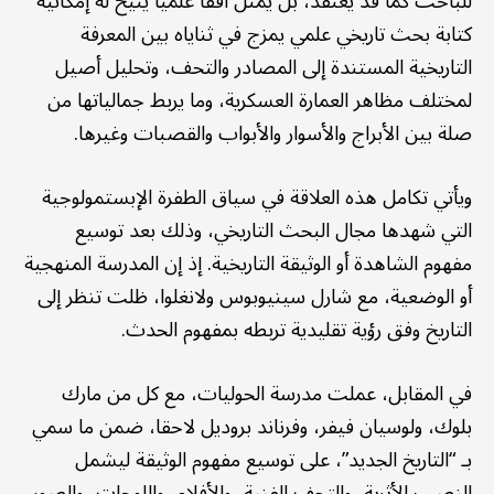
للباحث كما قد يعتقد، بل يمثل أفقا علميا يتيح له إمكانية
كتابة بحث تاريخي علمي يمزج في ثناياه بين المعرفة
التاريخية المستندة إلى المصادر والتحف، وتحليل أصيل
لمختلف مظاهر العمارة العسكرية، وما يربط جمالياتها من
صلة بين الأبراج والأسوار والأبواب والقصبات وغيرها.
ويأتي تكامل هذه العلاقة في سياق الطفرة الإبستمولوجية
التي شهدها مجال البحث التاريخي، وذلك بعد توسيع
مفهوم الشاهدة أو الوثيقة التاريخية. إذ إن المدرسة المنهجية
أو الوضعية، مع شارل سينيوبوس ولانغلوا، ظلت تنظر إلى
التاريخ وفق رؤية تقليدية تربطه بمفهوم الحدث.
في المقابل، عملت مدرسة الحوليات، مع كل من مارك
بلوك، ولوسيان فيفر، وفرناند بروديل لاحقا، ضمن ما سمي
بـ “التاريخ الجديد”، على توسيع مفهوم الوثيقة ليشمل
النصب الأثرية، والتحف الفنية، والأفلام، واللوحات، والصور