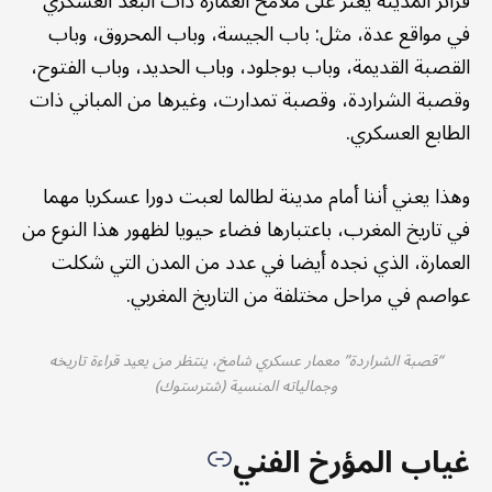
فزائر المدينة يعثر على ملامح العمارة ذات البعد العسكري
في مواقع عدة، مثل: باب الجيسة، وباب المحروق، وباب
القصبة القديمة، وباب بوجلود، وباب الحديد، وباب الفتوح،
وقصبة الشراردة، وقصبة تمدارت، وغيرها من المباني ذات
الطابع العسكري.
وهذا يعني أننا أمام مدينة لطالما لعبت دورا عسكريا مهما
في تاريخ المغرب، باعتبارها فضاء حيويا لظهور هذا النوع من
العمارة، الذي نجده أيضا في عدد من المدن التي شكلت
عواصم في مراحل مختلفة من التاريخ المغربي.
“قصبة الشراردة” معمار عسكري شامخ، ينتظر من يعيد قراءة تاريخه
وجمالياته المنسية (شترستوك)
غياب المؤرخ الفني