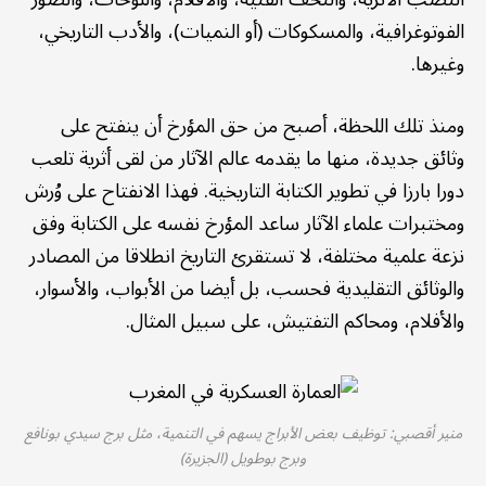
الفوتوغرافية، والمسكوكات (أو النميات)، والأدب التاريخي،
وغيرها.
ومنذ تلك اللحظة، أصبح من حق المؤرخ أن ينفتح على
وثائق جديدة، منها ما يقدمه عالم الآثار من لقى أثرية تلعب
دورا بارزا في تطوير الكتابة التاريخية. فهذا الانفتاح على وُرش
ومختبرات علماء الآثار ساعد المؤرخ نفسه على الكتابة وفق
نزعة علمية مختلفة، لا تستقرئ التاريخ انطلاقا من المصادر
والوثائق التقليدية فحسب، بل أيضا من الأبواب، والأسوار،
والأفلام، ومحاكم التفتيش، على سبيل المثال.
منير أقصبي: توظيف بعض الأبراج يسهم في التنمية، مثل برج سيدي بونافع
وبرج بوطويل (الجزيرة)