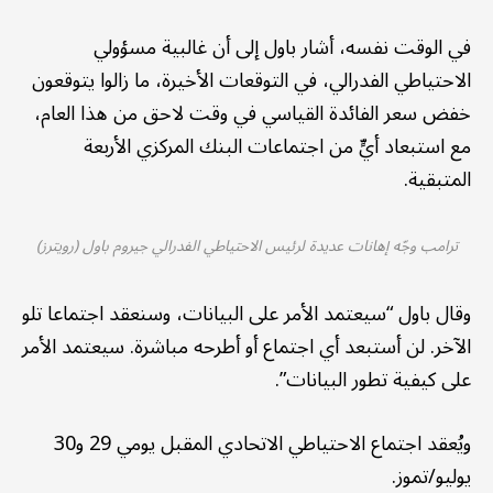
في الوقت نفسه، أشار باول إلى أن غالبية مسؤولي
الاحتياطي الفدرالي، في التوقعات الأخيرة، ما زالوا يتوقعون
خفض سعر الفائدة القياسي في وقت لاحق من هذا العام،
مع استبعاد أيٍّ من اجتماعات البنك المركزي الأربعة
المتبقية.
ترامب وجّه إهانات عديدة لرئيس الاحتياطي الفدرالي جيروم باول (رويترز)
وقال باول “سيعتمد الأمر على البيانات، وسنعقد اجتماعا تلو
الآخر. لن أستبعد أي اجتماع أو أطرحه مباشرة. سيعتمد الأمر
على كيفية تطور البيانات”.
ويُعقد اجتماع الاحتياطي الاتحادي المقبل يومي 29 و30
يوليو/تموز.