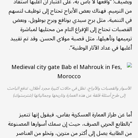
ويضيف: “واقعها لا بأس به، على اعتبار أن أغلبها استفاد
من الترميم. فهناك بعض الأبراج تحتاج إلى توظيف لتسهم
في التنمية، مثل برج سيدي بونافع وبرج بوطويل، وبعض
القصبات تحتاج إلى الإفراغ التام من محتليها لمباشرة
ترميمها وتأهيلها، مثل قصبة مولاي الحسن. وقد تم تقييد
أغلبها في عداد الآثار الوطنية”.
الأسوار والقصبات والأبراج، تظل في حالات كثيرة مجرد أطلال، تدفع الباحث
إلى طرح أسئلة قلقة عن هذه العمارة وتاريخها وجمالياتها (شترستوك)
أما عن طراز العمارة العسكرية بفاس، فيقول إنها تتميز
“بالطابع الحربي الصرف، حيث إن سمك أسوارها المصنوعة
من الطابية يصل إلى أكثر من مترين، وتخلو من العناصر