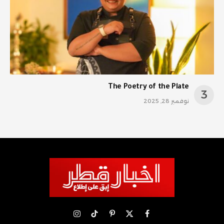
The Poetry of the Plate
نوفمبر 28, 2025
X
فيسبوك
بينتيريست
تيكتوك
الانستغرام