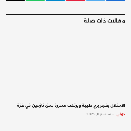
فيسبوك
تويتر
بينتيريست
تيلقرام
واتساب
البريد
الإلكترو
مقالات ذات صلة
الاحتلال يفجر برج طيبة ويرتكب مجزرة بحق نازحين في غزة
دولي
سبتمبر 11, 2025