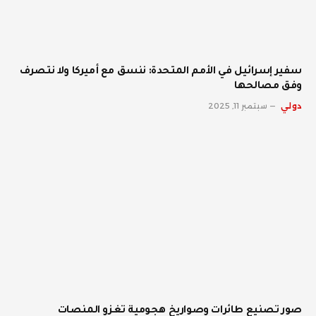
سفير إسرائيل في الأمم المتحدة: ننسق مع أميركا ولا نتصرف
وفق مصالحها
دولي
سبتمبر 11, 2025
صور تصنيع طائرات وصواريخ هجومية تغزو المنصات