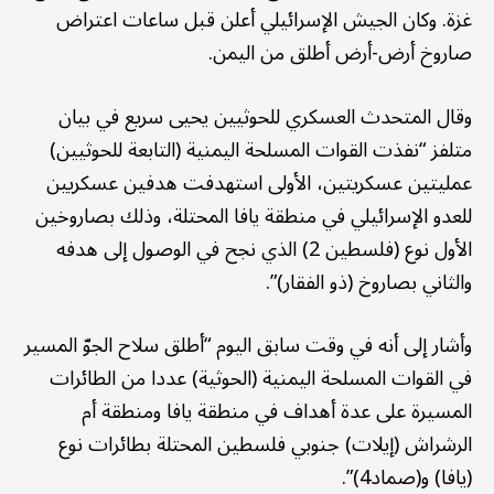
غزة. وكان الجيش الإسرائيلي أعلن قبل ساعات اعتراض
صاروخ أرض-أرض أطلق من اليمن.
وقال المتحدث العسكري للحوثيين يحيى سريع في بيان
متلفز “نفذت القوات المسلحة اليمنية (التابعة للحوثيين)
عمليتين عسكريتين، الأولى استهدفت هدفين عسكريين
للعدو الإسرائيلي في منطقة يافا المحتلة، وذلك بصاروخين
الأول نوع (فلسطين 2) الذي نجح في الوصول إلى هدفه
والثاني بصاروخ (ذو الفقار)”.
وأشار إلى أنه في وقت سابق اليوم “أطلق سلاح الجوّ المسير
في القوات المسلحة اليمنية (الحوثية) عددا من الطائرات
المسيرة على عدة أهداف في منطقة يافا ومنطقة أم
الرشراش (إيلات) جنوبي فلسطين المحتلة بطائرات نوع
(يافا) و(صماد4)”.