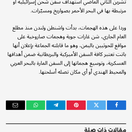
تشرين الثاني الماضي استهداف سفن شحن إسرائيلية أو
مرتبطة بها في البحر الأحمر بصواريخ ومسيّرات.
وردا على هذه الهجمات، بدأت واشنطن ولندن منذ مطلع
العام الجاري، شن غارات جوية وهجمات صاروخية على
مواقع للحوثيين باليمن، وهو ما قابلته الجماعة بإعلان أنها
باتت تعتبر كافة السفن الأميركية والبريطانية ضمن أهدافها
العسكرية، وتوسيع هجماتها إلى السفن المارة بالبحر العربي
والمحيط الهندي أو أي مكان تصله أسلحتها.
فيسبوك
تويتر
بينتيريست
تيلقرام
واتساب
البريد
الإلكترو
مقالات ذات صلة