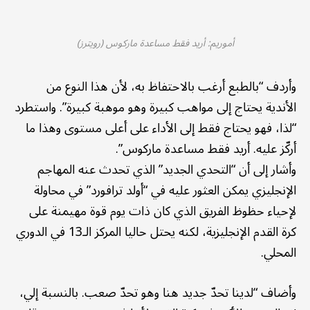
أموريم: أريد فقط مساعدة ماركوس (رويترز)
وأردف “بالطبع أرغب بالاحتفاظ به، لأن هذا النوع من
الأندية يحتاج إلى مواهب كبيرة وهو موهبة كبيرة”. واستطرد
“لذا، فهو يحتاج فقط إلى الأداء على أعلى مستوى وهذا ما
أركّز عليه. أريد فقط مساعدة ماركوس”.
وأشار إلى أن “التحدي الجديد” الذي تحدث عنه المهاجم
الإنجليزي يمكن العثور عليه في “أولد ترافورد” في محاولة
لإحياء حظوظ الفريق الذي كان ذات يوم قوة مهيمنة على
كرة القدم الإنجليزية، لكنه يحتل حاليا المركز الـ13 في الدوري
المحلي.
وأضاف “لدينا تحدّ جديد هنا وهو تحدّ صعب. بالنسبة إلي،