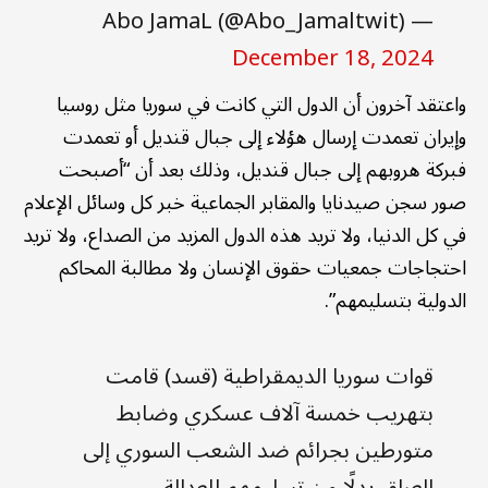
— Abo JamaL (@Abo_Jamaltwit)
December 18, 2024
واعتقد آخرون أن الدول التي كانت في سوريا مثل روسيا
وإيران تعمدت إرسال هؤلاء إلى جبال قنديل أو تعمدت
فبركة هروبهم إلى جبال قنديل، وذلك بعد أن “أصبحت
صور سجن صيدنايا والمقابر الجماعية خبر كل وسائل الإعلام
في كل الدنيا، ولا تريد هذه الدول المزيد من الصداع، ولا تريد
احتجاجات جمعيات حقوق الإنسان ولا مطالبة المحاكم
الدولية بتسليمهم”.
قوات سوريا الديمقراطية (قسد) قامت
بتهريب خمسة آلاف عسكري وضابط
متورطين بجرائم ضد الشعب السوري إلى
العراق بدلًا من تسليمهم للعدالة.