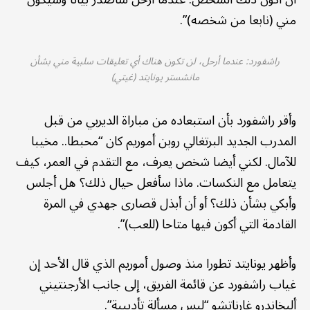
مني (نابعا من شخصه)”.
راشفورد: عندما أرحل، لن تكون هناك أي تعليقات سلبية مني بشأن
مانشستر يونايتد (غيتي)
وأقر راشفورد بأن استبعاده من مباراة الديربي من قبل
المدرب الجديد البرتغالي روبن أموريم كان “محبطا.. مخيبا
للآمال. لكني أيضا شخص يعرف، مع التقدم في العمر، كيف
يتعامل مع النكسات. ماذا سأفعل حيال ذلك؟ هل أجلس
وأبكي بشأن ذلك؟ أو أن أبذل قصارى جهدي في المرة
القادمة التي أكون فيها متاحا (للعب)”.
وأظهر يونايتد تطورا منذ وصول أموريم الذي قال الأحد إن
غياب راشفورد عن قائمة الفريق، إلى جانب الأرجنتيني
أليخاندرو غارناتشو “ليس مسألة تأديبية”.