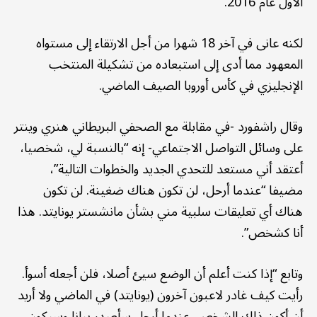
الأول عام 2016.
لكنه عانى في آخر 18 شهرا من أجل الارتقاء إلى مستواه
المعهود مما أدى إلى استبعاده من تشكيلة المنتخب
الإنجليزي في كأس أوروبا الصيف الماضي.
وقال راشفورد -في مقابلة مع الصحفي البريطاني هنري وينتر
على وسائل التواصل الاجتماعي- إنه “بالنسبة لي، شخصيا،
أعتقد أني مستعد للتحدي الجديد والخطوات التالية”،
مضيفا “عندما أرحل، لن تكون هناك ضغينة. لن تكون
هناك أي تعليقات سلبية مني بشأن مانشستر يونايتد. هذا
أنا كشخص”.
وتابع “إذا كنت أعلم أن الوضع سيئ أصلا، فلن أجعله أسوأ.
رأيت كيف غادر لاعبون آخرون (يونايتد) في الماضي ولا أريد
أن أكون ذلك الشخص. عندما أرحل سأصدر بيانا وسيكون