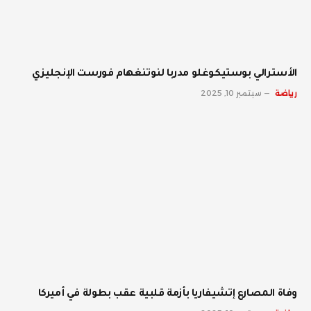
الأسترالي بوستيكوغلو مدربا لنوتنغهام فورست الإنجليزي
رياضة
سبتمبر 10, 2025
وفاة المصارع إتشيفاريا بأزمة قلبية عقب بطولة في أميركا