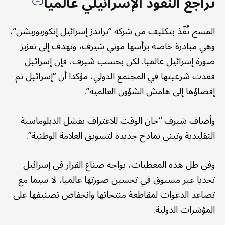
تراجع النفوذ الإسرائيلي عالميا
المسح نُفّذ بتكليف من شركة “براندز إسرائيل إنكوربوريشن”،
وهي مبادرة خاصة يرأسها موتي شيرف، وتهدف إلى تعزيز
صورة إسرائيل عالميا. لكن بحسب شيرف، فإن إسرائيل
فقدت شرعيتها في المجتمع الدولي، مؤكدا أن “إسرائيل تم
إقصاؤها إلى هامش الشؤون العالمية”.
وأضاف شيرف “حان الوقت للاعتراف بفشل الدبلوماسية
التقليدية وتبني نماذج جديدة لتسويق العلامة الوطنية”.
وفي ظل هذه المعطيات، يواجه صناع القرار في إسرائيل
تحديا غير مسبوق في تحسين صورتها عالميا، لا سيما مع
تصاعد الدعوات لمقاطعة منتجاتها وانخفاض تصنيفها على
المؤشرات الدولية.