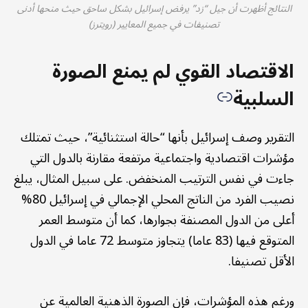
النتائج أظهرت أن جيل “زد” يرفض إسرائيل بشكل ساحق حيث منحها أدنى
تصنيفات في جميع المعايير (رويترز)
الاقتصاد القوي لم يمنع الصورة
السلبية
التقرير وصف إسرائيل بأنها “حالة استثنائية”، حيث تمتلك
مؤشرات اقتصادية واجتماعية مرتفعة مقارنة بالدول التي
جاءت في نفس الترتيب المنخفض. على سبيل المثال، يبلغ
نصيب الفرد من الناتج المحلي الإجمالي في إسرائيل 80%
أعلى من الدول المصنفة بجوارها، كما أن متوسط العمر
المتوقع فيها (83 عاما) يتجاوز متوسط 72 عاما في الدول
الأقل تصنيفا.
ورغم هذه المؤشرات، فإن الصورة الذهنية العالمية عن