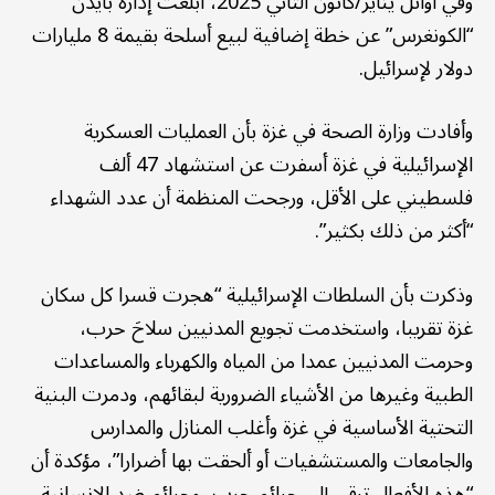
وفي أوائل يناير/كانون الثاني 2025، أبلغت إدارة بايدن
“الكونغرس” عن خطة إضافية لبيع أسلحة بقيمة 8 مليارات
دولار لإسرائيل.
وأفادت وزارة الصحة في غزة بأن العمليات العسكرية
الإسرائيلية في غزة أسفرت عن استشهاد 47 ألف
فلسطيني على الأقل، ورجحت المنظمة أن عدد الشهداء
“أكثر من ذلك بكثير”.
وذكرت بأن السلطات الإسرائيلية “هجرت قسرا كل سكان
غزة تقريبا، واستخدمت تجويع المدنيين سلاحَ حرب،
وحرمت المدنيين عمدا من المياه والكهرباء والمساعدات
الطبية وغيرها من الأشياء الضرورية لبقائهم، ودمرت البنية
التحتية الأساسية في غزة وأغلب المنازل والمدارس
والجامعات والمستشفيات أو ألحقت بها أضرارا”، مؤكدة أن
“هذه الأفعال ترقى إلى جرائم حرب، وجرائم ضد الإنسانية،