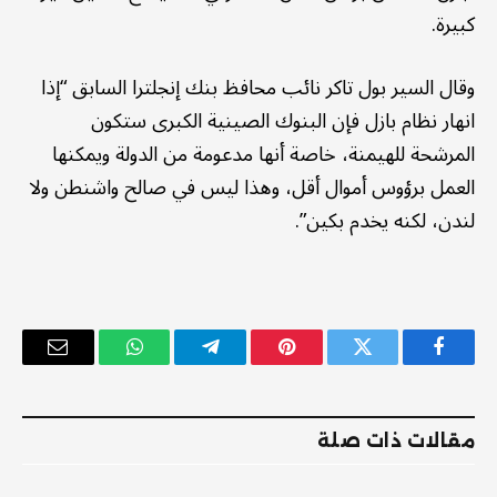
كبيرة.
وقال السير بول تاكر نائب محافظ بنك إنجلترا السابق “إذا
انهار نظام بازل فإن البنوك الصينية الكبرى ستكون
المرشحة للهيمنة، خاصة أنها مدعومة من الدولة ويمكنها
العمل برؤوس أموال أقل، وهذا ليس في صالح واشنطن ولا
لندن، لكنه يخدم بكين”.
فيسبوك
تويتر
بينتيريست
تيلقرام
واتساب
البريد
الإلكترو
مقالات ذات صلة