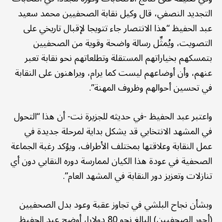
التجديد النصفي، قال وكيل نقابة الصحفيين محمد سعيد
عبد الحفيظ “هذا الانتصار جاء تتويجا لإقبال تاريخي على
التصويت، ويُمثِّل رسالة واضحة وقوية من الصحفيين
بتمسكهم بخياراتهم المستقلة وتطلعاتهم نحو نقابة تعبر
عنهم، وأن أوضاعهم ليست كما يرام، ويراهنون على النقابة
في تحسين أحوالهم وظروف المهنة”.
واعتبر عبد الحفيظ -في حديثه للجزيرة نت- أن هذا “التحول
في المشهد الانتخابي قد يشكل بداية لمرحلة جديدة في
عمل النقابة وعلاقتها بمختلف الأطراف، ويؤكد رغبة الجماعة
الصحفية في عودة هذا الكيان لممارسة دوره النقابي دون أي
تنازلات وتعزيز دور النقابة في المشهد العام”.
وبشأن نجاح البلشي في تجاوز عقبة وعود بدل الصحفيين
(أجور الصحفيين) البالغ نحو 80 دولارا، أوضح عبد الحفيظ