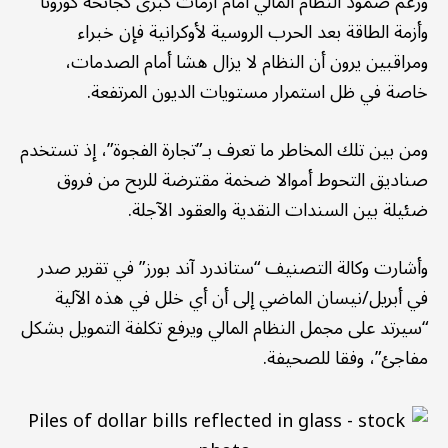
ورغم صمود النظام المالي أمام أزمات كبرى كجائحة كورونا
وأزمة الطاقة بعد الحرب الروسية لأوكرانية فإن خبراء
ومراقبين يرون أن النظام لا يزال هشا أمام الصدمات،
خاصة في ظل استمرار مستويات الديون المرتفعة.
ومن بين تلك المخاطر ما تعرف بـ”تجارة الفجوة”، إذ تستخدم
صناديق التحوط أموالا ضخمة مقترضة للربح من فروق
ضئيلة بين السندات النقدية والعقود الآجلة.
وأشارت وكالة التصنيف “ستاندرد آند بورز” في تقرير صدر
في أبريل/نيسان الماضي إلى أن أي خلل في هذه الآلية
“سيرتد على مجمل النظام المالي ويرفع تكلفة التمويل بشكل
مفاجئ”، وفقا للصحيفة.