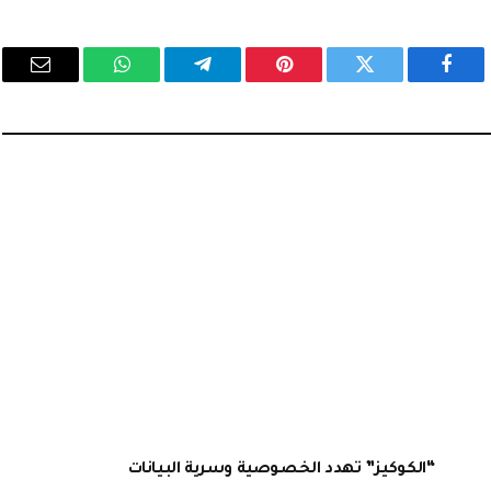
فيسبوك
تويتر
بينتيريست
تيلقرام
واتساب
البريد
الإلكت
“الكوكيز” تهدد الخصوصية وسرية البيانات