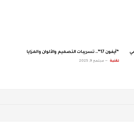
ي
“آيفون 17”.. تسريبات التصميم والألوان والمزايا
تقنية
سبتمبر 9, 2025