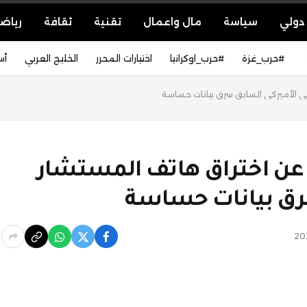
دولي
سياسة
مال واعمال
تقنية
ثقافة
رياض
#حرب_غزة
#حرب_اوكرانيا
اختيارات المحرر
الخليج العربي
أس
ني الأميركي السابق سرق بيانات حساسة
 عن اختراق هاتف المستشار
سرق بيانات حساسة