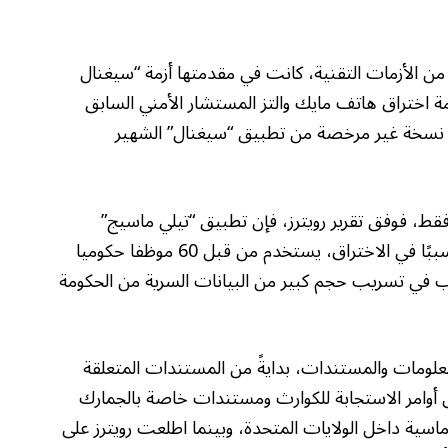
ن الأزمات التقنية، كانت في مقدمتها أزمة “سيغنال
 فضلًا عن أزمة اختراق هاتف مايك والتز المستشار الأمني السابق
 نسخة غير مرخصة من تطبيق “سيغنال” الشهير
ه فقط، فوفق تقرير رويترز، فإن تطبيق “تيلي ماسيج”
(TeleMessage) الذي استخدمه والتز وكان سببًا في الاختراق، يستخدم من قبل 60 موظفا حكوميا
ي تسريب حجم كبير من البيانات السرية من الحكومة
علومات والمستندات، بدايةً من المستندات المتعلقة
 أوامر الاستجابة للكوارث ومستندات خاصة بالجمارك
ية داخل الولايات المتحدة، وبينما اطلعت رويترز على