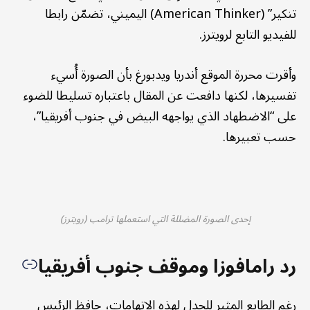
تنكير” (American Thinker) اليميني، تضمّن رابطا
للفيديو التابع لرويترز.
وأقرت محررة الموقع أندريا ويدبورغ بأن الصورة أُسيء
تفسيرها، لكنها دافعت عن المقال باعتباره تسليطا للضوء
على “الاضطهاد الذي يواجهه البيض في جنوب أفريقيا”،
حسب تعبيرها.
إحدى الصورة المضللة التي استعملها ترامب (رويترز)
رد رامافوزا وموقف جنوب أفريقيا
رغم الطابع المثير للجدل لهذه الاتهامات، حافظ الرئيس