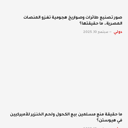
صور تصنيع طائرات وصواريخ هجومية تغزو المنصات
المصرية.. ما حقيقتها؟
دولي
سبتمبر 10, 2025
ما حقيقة منع مسلمين بيع الكحول ولحم الخنزير للأميركيين
في هيوستن؟