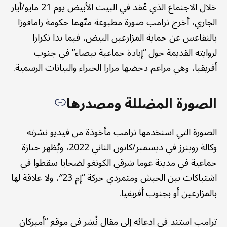
خلال الاجتماع الذي عُقد في البيت الأبيض يوم 21 مايو/أيار
الجاري، أخرج ترامب صورة مطبوعة متّهما حكومة رامافوزا
بالتقاعس عن حماية المزارعين البيض، فيما بدا تكرارا
لروايته القديمة حول “إبادة جماعية بيضاء” في جنوب
أفريقيا، وهي مزاعم دحضها مرارا الخبراء والبيانات الرسمية.
الصورة المضللة ومصدرها
الصورة التي استخدمها ترامب مأخوذة من فيديو نشرته
وكالة رويترز في ديسمبر/كانون الثاني 2022، ويُظهر جنازة
جماعية في مدينة غوما شرقي الكونغو لضحايا سقطوا في
اشتباكات بين الجيش ومتمردي حركة “إم 23″، ولا علاقة لها
بالمزارعين أو بجنوب أفريقيا.
ترامب استند في ادعائه إلى مقال نُشر في موقع “أميركان