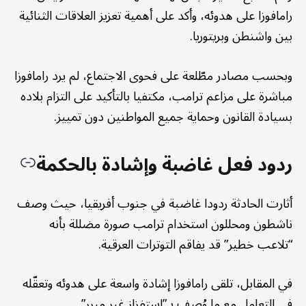
رامافوزا على هدوئه، وأكد على أهمية تعزيز العلاقات الثنائية
بين واشنطن وبريتوريا.
وبحسب مصادر مطّلعة على فحوى الاجتماع، لم يرد رامافوزا
مباشرة على مزاعم ترامب، مكتفيا بالتأكيد على التزام بلاده
بسيادة القانون وحماية جميع المواطنين دون تمييز.
ردود فعل غاضبة وإشادة بالحكمة
أثارت الحادثة ردودا غاضبة في جنوب أفريقيا، حيث وصف
ناشطون ومحللون استخدام ترامب صورة مضللة بأنه
“تلاعب خطير” قد يفاقم التوترات العرقية.
في المقابل، تلقى رامافوزا إشادة واسعة على هدوئه وتعقّله
في التعامل مع ما وُصف بـ”استفزاز غير مبرر”.