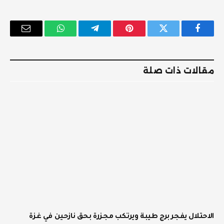
فيسبوك
تويتر
بينتيريست
تيلقرام
واتساب
البريد
الإلكترو
مقالات ذات صلة
الاحتلال يفجر برج طيبة ويرتكب مجزرة بحق نازحين في غزة