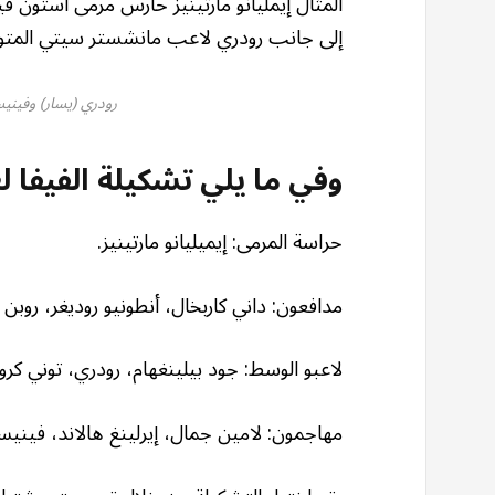
المثال إيمليانو مارتينيز حارس مرمى أستون في
إلى جانب رودري لاعب مانشستر سيتي المتوج
رودري (يسار) وفين
وفي ما يلي تشكيلة الفيفا لعام 2024 على النحو ا
حراسة المرمى: إيميليانو مارتينيز.
مدافعون: داني كاربخال، أنطونيو روديغر، روبن دي
لاعبو الوسط: جود بيلينغهام، رودري، توني كر
مهاجمون: لامين جمال، إيرلينغ هالاند، فيني