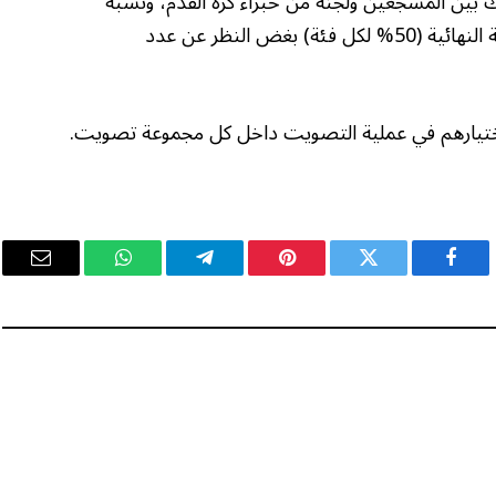
بين المشجعين ولجنة من خبراء كرة القدم، ونسبة
الأصوات من كلتا الفئتين متساوية في النتيجة النهائية (50% لكل فئة) بغض النظر عن عدد
 اختيارهم في عملية التصويت داخل كل مجموعة تصويت.
فيسبوك
تويتر
بينتيريست
تيلقرام
واتساب
البريد
الإلكت