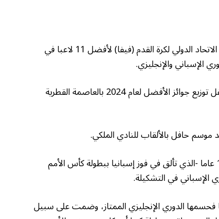
هيمن لاعبو ريال مدريد الإسباني على تشكيلة الاتحاد الدولي لكرة القدم (فيفا) لأفضل 11 لاعبا في
وأعلن الفيفا عن التشكيلة أمس الثلاثاء في حفل توزيع جوائز الأفضل لعام 2024 بالعاصمة القطرية
لامين جمال لاعب برشلونة البالغ من العمر 17 عاما -الذي تألق في فوز إسبانيا ببطولة كأس الأمم
يفا فحسمها الدوري الإنجليزي الممتاز، وضمت على سبيل