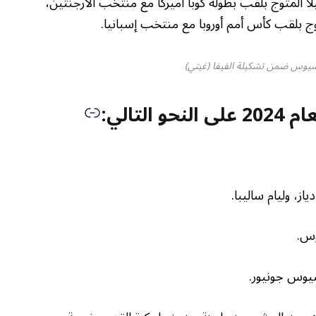
لا المتوج بلقب بطولة كوبا أميركا مع منتخب الأرجنتين،
 بلقب كأس أمم أوروبا مع منتخب إسبانيا.
يسيوس ضمن تشكيلة الفيفا (غيتي)
لتالي:
از، وليام ساليبا.
وس.
سيوس جونيور.