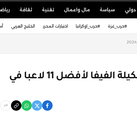
دولي
سياسة
مال واعمال
تقنية
ثقافة
رياض
#حرب_غزة
#حرب_اوكرانيا
اختيارات المحرر
الخليج العربي
أس
ريال مدريد يهيمن على تشكيلة الفيفا لأفضل 11 لاعبا في