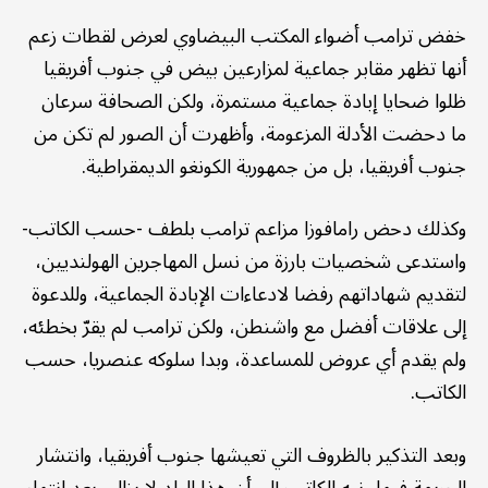
خفض ترامب أضواء المكتب البيضاوي لعرض لقطات زعم
أنها تظهر مقابر جماعية لمزارعين بيض في جنوب أفريقيا
ظلوا ضحايا إبادة جماعية مستمرة، ولكن الصحافة سرعان
ما دحضت الأدلة المزعومة، وأظهرت أن الصور لم تكن من
جنوب أفريقيا، بل من جمهورية الكونغو الديمقراطية.
وكذلك دحض رامافوزا مزاعم ترامب بلطف -حسب الكاتب-
واستدعى شخصيات بارزة من نسل المهاجرين الهولنديين،
لتقديم شهاداتهم رفضا لادعاءات الإبادة الجماعية، وللدعوة
إلى علاقات أفضل مع واشنطن، ولكن ترامب لم يقرّ بخطئه،
ولم يقدم أي عروض للمساعدة، وبدا سلوكه عنصريا، حسب
الكاتب.
وبعد التذكير بالظروف التي تعيشها جنوب أفريقيا، وانتشار
الجريمة فيها، نبه الكاتب إلى أن هذا البلد لا يزال، بعد انتهاء