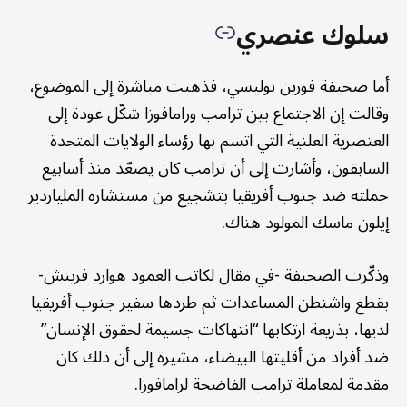
سلوك عنصري
أما صحيفة فورين بوليسي، فذهبت مباشرة إلى الموضوع،
وقالت إن الاجتماع بين ترامب ورامافوزا شكّل عودة إلى
العنصرية العلنية التي اتسم بها رؤساء الولايات المتحدة
السابقون، وأشارت إلى أن ترامب كان يصعّد منذ أسابيع
حملته ضد جنوب أفريقيا بتشجيع من مستشاره الملياردير
إيلون ماسك المولود هناك.
وذكّرت الصحيفة -في مقال لكاتب العمود هوارد فرينش-
بقطع واشنطن المساعدات ثم طردها سفير جنوب أفريقيا
لديها، بذريعة ارتكابها “انتهاكات جسيمة لحقوق الإنسان”
ضد أفراد من أقليتها البيضاء، مشيرة إلى أن ذلك كان
مقدمة لمعاملة ترامب الفاضحة لرامافوزا.