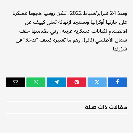
ومنذ 24 فبراير/شباط 2022، تشن روسيا هجوما عسكريا
على جارتها أوكرانيا وتشترط لإنهائه تخلي كييف عن
الانضمام لكيانات عسكرية غربية، وفي مقدمتها حلف
شمال الأطلسي (ناتو)، وهو ما تعتبره كييف “تدخلا” في
شؤونها.
فيسبوك
تويتر
بينتيريست
تيلقرام
واتساب
البريد
الإلكترو
مقالات ذات صلة