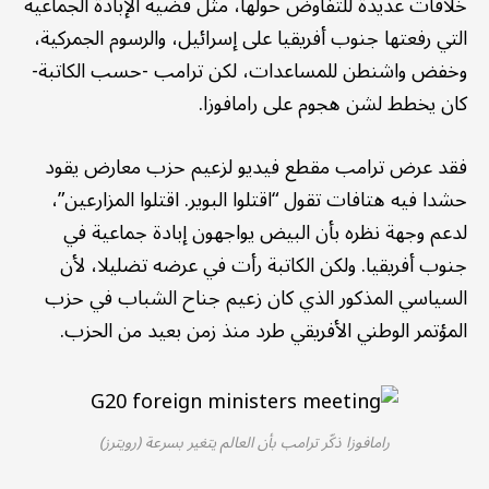
خلافات عديدة للتفاوض حولها، مثل قضية الإبادة الجماعية
التي رفعتها جنوب أفريقيا على إسرائيل، والرسوم الجمركية،
وخفض واشنطن للمساعدات، لكن ترامب -حسب الكاتبة-
كان يخطط لشن هجوم على رامافوزا.
فقد عرض ترامب مقطع فيديو لزعيم حزب معارض يقود
حشدا فيه هتافات تقول “اقتلوا البوير. اقتلوا المزارعين”،
لدعم وجهة نظره بأن البيض يواجهون إبادة جماعية في
جنوب أفريقيا. ولكن الكاتبة رأت في عرضه تضليلا، لأن
السياسي المذكور الذي كان زعيم جناح الشباب في حزب
المؤتمر الوطني الأفريقي طرد منذ زمن بعيد من الحزب.
رامافوزا ذكّر ترامب بأن العالم يتغير بسرعة (رويترز)