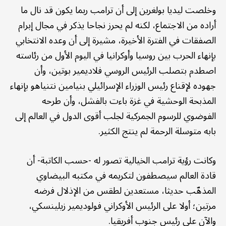
وخلصت ليديا بولغرين إلى أن ترامب ربما يكون قد نال ما
أراده من الاجتماع، لكنه لم يحرز نجاحا يذكر في مجال إبرام
الصفقات في الفترة الأخيرة، مشيرة إلى أن وعده الانتخابي
بإنهاء الحرب بين روسيا وأوكرانيا في اليوم الأول من رئاسته
اصطدم بتصلب الرئيس الروسي فلاديمير بوتين، وأن
جهوده لإقناع رئيس الوزراء الإسرائيلي بنيامين نتنياهو بإنهاء
المذبحة الوحشية في غزة باءت بالفشل، وأن طرحه
الفوضوي للرسوم الجمركية لجلب أقوى الدول في العالم إلى
بابه متوسلة الرحمة لم ينتج الكثير.
وكانت رؤية ترامب الخيالية تصور له -حسب الكاتبة- أن
قادة العالم سيصطفون لتكريمه في مكتبه البيضاوي
المذهّب حديثا، مستعدين لطقس من الإذلال فرضه
مرتين؛ أولا على الرئيس الأوكراني فولوديمير زيلينسكي،
والآن على رئيس جنوب أفريقيا.