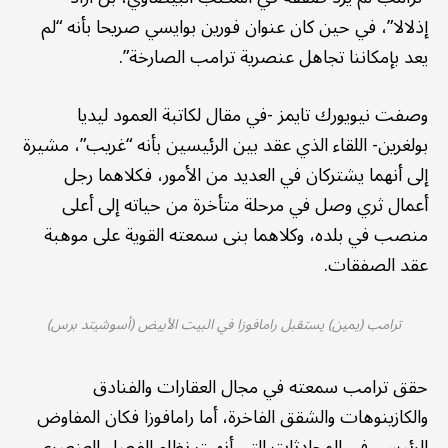
إذلالا”، في حين كان عنوان فورين بوايسي صريحا بأنه “لم
يعد بإمكاننا تجاهل عنصرية ترامب الصارخة”.
وصفت نيويورك تايمز -في مقال لكاتبة العمود ليديا
بولغرين- اللقاء الذي عقد بين الرئيسين بأنه “غريب”، مشيرة
إلى أنهما يشتركان في العديد من الأمور، فكلاهما رجل
أعمال ثري وصل في مرحلة متأخرة من حياته إلى أعلى
منصب في بلده، وكلاهما بنى سمعته القوية على موهبة
عقد الصفقات.
ترامب (يمين) يستقبل رامافوزا في البيت الأبيض (أسوشيتد برس)
حقق ترامب سمعته في مجال العقارات والفنادق
والكازينوهات والشقق الفاخرة، أما رامافوزا فكان المفاوض
الرئيسي في المحادثات التي أنهت نظام الفصل العنصري