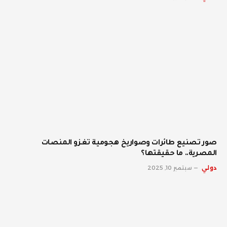
صور تصنيع طائرات وصواريخ هجومية تغزو المنصات
المصرية.. ما حقيقتها؟
دولي
سبتمبر 10, 2025