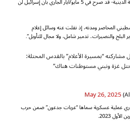
وكان سموتريتش -الذي يتزعم حزب الصهيونية الدينية- قد صرح في 5 مايو/أيار الجاري بأن إسرائيل لن
فلسطيني المحاصر ومدنه، إذ نقلت عنه وسائل إعلام
 البلح والنصيرات.. تدمير شامل، ولا مجال للتأويل”.
 خلال مشاركته “بمسيرة الأعلام” بالقدس المحتلة:
حتل غزة ونبني مستوطنات هناك”
May 26, 2025
ائيلي في 18 مايو/أيار الجاري عملية عسكرية سماها “عربات جدعون” ضمن حرب
لأول 2023.