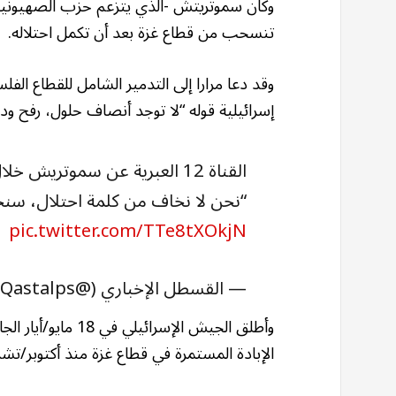
تنسحب من قطاع غزة بعد أن تكمل احتلاله.
وقد دعا مرارا إلى التدمير الشامل للقطاع ال
إسرائيلية قوله “لا توجد أنصاف حلول، رفح ودير
القناة 12 العبرية عن سموتريش
“نحن لا نخاف من كلمة احتلال، سن
pic.twitter.com/TTe8tXOkjN
— القسطل الإخباري (@AlQastalps)
وأطلق الجيش الإسر
الإبادة المستمرة في قطاع غزة منذ أكتوبر/تشرين ا