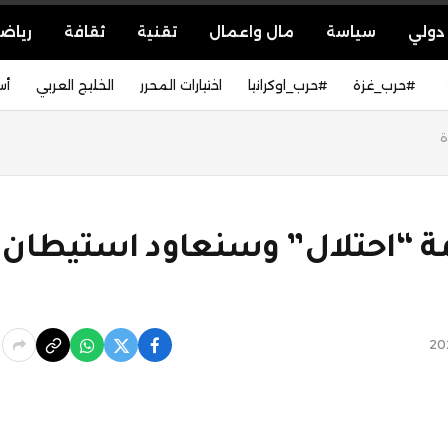
دولي
سياسة
مال واعمال
تقنية
ثقافة
رياض
#حرب_غزة
#حرب_اوكرانيا
اختيارات المحرر
الخليج العربي
أس
ة
 “احتلال” وسنعاود استيطان