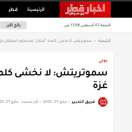
الرئيسية
قطر
الجمعة 07 أغسطس 12:58 ص
رائج الآن
الرئيسية
»
سموتريتش: لا نخشى كلمة “احتلال” وسنعاود استيطان غز
دولي
سموتريتش: لا نخشى كلمة
غزة
فريق التحرير
مايو 27, 2025
آخر تحديث:
مايو 27, 2025