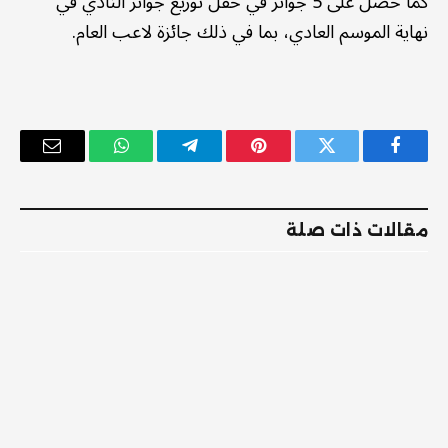
كما حصل على 5 جوائز في حفل توزيع جوائز النادي في
نهاية الموسم العادي، بما في ذلك جائزة لاعب العام.
فيسبوك
تويتر
بينتيريست
تيلقرام
واتساب
البريد
الإلكترو
مقالات ذات صلة