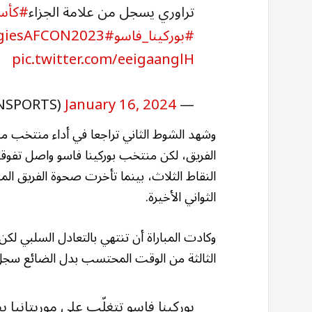
تراوري يسجل من علامة الجزاء
#كأس_
#بوركينا_فاسو
#TotalEnergiesAFCON2023
pic.twitter.com/eeigaanglH
January 16, 2024
— beIN SPORTS (@beINSPORTS)
وشهد الشوط الثاني تراجعا في أداء منتخب مور
الفريق، لكن منتخب بوركينا فاسو واصل تفوق
النقاط الثلاث، بينما تأخرت صحوة الفريق المور
الثواني الأخيرة.
وكادت المباراة أن تنتهي بالتعادل السلبي لك
الثالثة من الوقت المحتسب بدل الضائع سجل منها
بوركينا فاسو تتغلّب على موريتانيا 