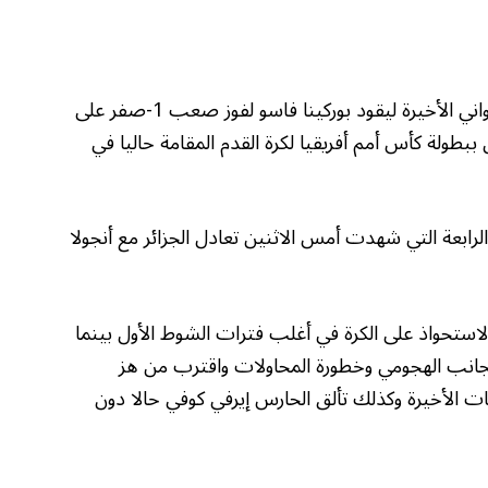
سجل برتران تراوري هدفا من ركلة جزاء في الثواني الأخيرة ليقود بوركينا فاسو لفوز صعب 1-صفر على
ين ببطولة كأس أمم أفريقيا لكرة القدم المقامة حاليا في
ابعة التي شهدت أمس الاثنين تعادل الجزائر مع أنجولا
ستحواذ على الكرة في أغلب فترات الشوط الأول بينما
جانب الهجومي وخطورة المحاولات واقترب من هز
ات الأخيرة وكذلك تألق الحارس إيرفي كوفي حالا دون