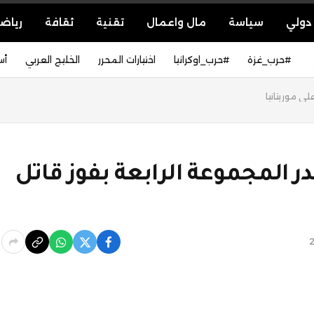
دولي
سياسة
مال واعمال
تقنية
ثقافة
رياض
#حرب_غزة
#حرب_اوكرانيا
اختيارات المحرر
الخليج العربي
أس
ى موريتانيا
ر المجموعة الرابعة بفوز قاتل