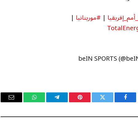
مم_إفريقيا
|
#موريتانيا
|
فيسبوك
تويتر
بينتيريست
تيلقرام
واتساب
البريد
الإلكت