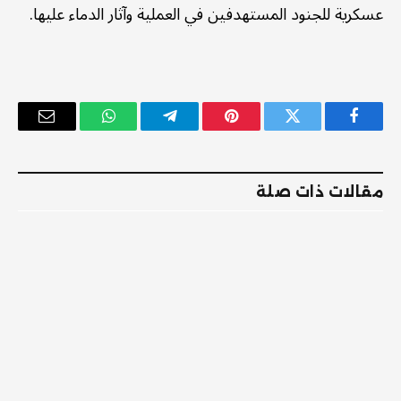
عسكرية للجنود المستهدفين في العملية وآثار الدماء عليها.
فيسبوك
تويتر
بينتيريست
تيلقرام
واتساب
البريد
الإلكترو
مقالات ذات صلة