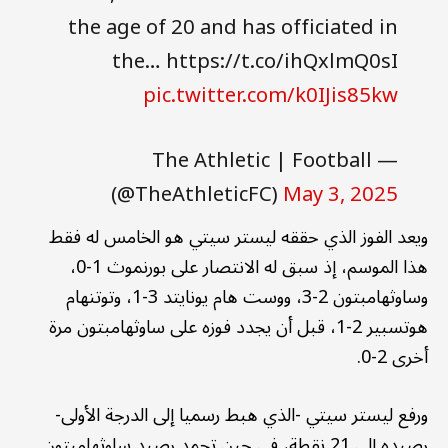
the age of 20 and has officiated in
the… https://t.co/ihQxlmQ0sI
pic.twitter.com/k0IJis85kw
— The Athletic | Football
(@TheAthleticFC)
May 3, 2025
ويعد الفوز الذي حققه ليستر سيتي هو الخامس له فقط
هذا الموسم، إذ سبق له الانتصار على بورنموث 1-0،
وساوثهامبتون 2-3، ووست هام يونايتد 3-1، وتوتنهام
هوتسبير 2-1، قبل أن يجدد فوزه على ساوثهامبتون مرة
أخرى 2-0.
ورفع ليستر سيتي -الذي هبط رسميا إلى الدرجة الأولى-
رصيده إلى 21 نقطة، في حين تجمد رصيد ساوثهامبتون