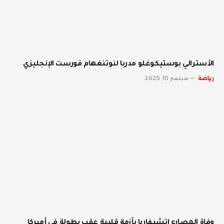
الأسترالي بوستيكوغلو مدربا لنوتنغهام فورست الإنجليزي
رياضة
سبتمبر 10, 2025
وفاة المصارع إتشيفاريا بأزمة قلبية عقب بطولة في أميركا