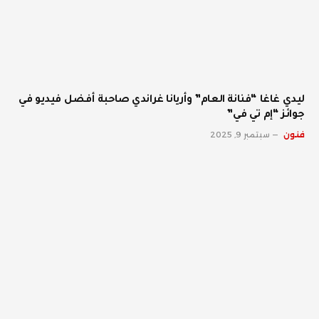
ليدي غاغا “فنانة العام” وأريانا غراندي صاحبة أفضل فيديو في
جوائز “إم تي في”
فنون
سبتمبر 9, 2025