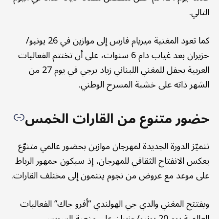
التالي.
كما تعود المغنية ميريام فارس إلى موازين في 26 يونيو/
حزيران بعد غياب دام 6 سنوات، على أن تختتم الفعاليات
العربية بحفل للمغني اللبناني زياد برجي في يوم 27 من
الشهر ذاته على خشبة المسرح الوطني.
حضور متنوع من القارات الخمس
تتميّز الدورة الجديدة لمهرجان موازين بحضور عالمي متنوّع
يعكس الانفتاح الثقافي للمهرجان، إذ سيكون جمهور الرباط
على موعد مع عروض من نجوم ينتمون إلى مختلف القارات.
ويفتتح المغني والدي جي الهولندي “أفرو جاك” الفعاليات
العالمية يوم 20 يونيو/حزيران على منصة السويسي،