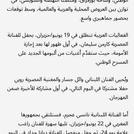
توازن بين العروض المحلية والعربية والعالمية، وسط توقعات
بحضور جماهيري واسع.
الفعاليات العربية تنطلق في 19 يونيو/حزيران، بحفل للفنانة
المصرية كارمن سليمان، في أول ظهور لها بعد إجازة
الأمومة، حيث ستقدّم أغنيات من ألبومها الجديد على
المسرح الوطني.
ويُحيي الفنان اللبناني وائل جسار والمغنية المصرية روبي
حفلا مشتركا في اليوم التالي، في أول مشاركة للأخيرة ضمن
المهرجان.
أما الفنانة اللبنانية نانسي عجرم، فستلتقي بجمهورها
المغربي في 22 يونيو/حزيران، تليها سهرة للفنان راغب
علامة يوم 24، ثم حفل منفصل للفنانة ديانا حداد في اليوم