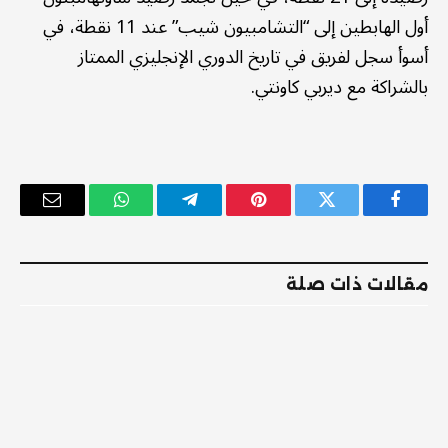
أول الهابطين إلى “التشامبيون شيب” عند 11 نقطة، في
أسوأ سجل لفريق في تاريخ الدوري الإنجليزي الممتاز
بالشراكة مع ديربي كاونتي.
فيسبوك
تويتر
بينتيريست
تيلقرام
واتساب
البريد
الإلكترو
مقالات ذات صلة