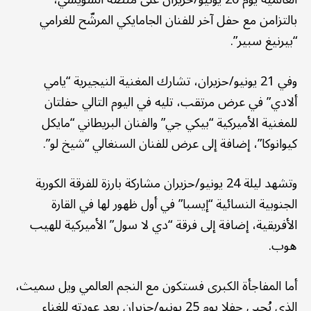
بالتزامن مع حفل آخر للفنان الجامايكي المرشّح للغرامي
“بيرنيغ سبير”.
وفي 21 يونيو/حزيران، تشارك المغنية النيجيرية “يامي
ألادي” في عرض مرتقب، تليه في اليوم التالي حفلتان
للمغنية الأميركية “بيكي جي” والفنان البريطاني “مايكل
كيوانوكا”، إضافة إلى عرض للفنان السنغالي “شيخ لو”.
وتشهد ليلة 24 يونيو/حزيران مشاركة بارزة للفرقة الكورية
الجنوبية النسائية “إيسبا” في أول ظهور لها في القارة
الأفريقية، إضافة إلى فرقة “دي لا سول” الأميركية للهيب
هوب.
أما المفاجأة الكبرى فستكون مع النجم العالمي ويل سميث،
الذي يُحيي حفلا يوم 25 يونيو/حزيران بعد عودته للغناء