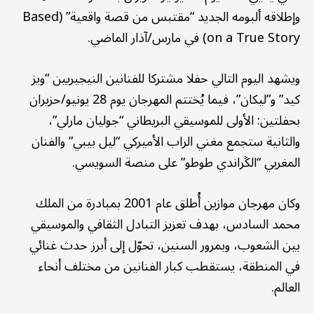
وإطلاقه ألبومه الجديد “مقتبس من قصة واقعية” (Based
on a True Story) في مارس/آذار الماضي.
ويشهد اليوم التالي حفلا مشتركا للفنانين النيجيريين “ويز
كيد” و”ليكان”، فيما يُختتم المهرجان يوم 28 يونيو/حزيران
بحفلتين: الأولى للموسيقي البريطاني “جوليان مارلي”،
والثانية ستجمع مغني الراب الأميركي “ليل بيبي” والفنان
المغربي “الڭراندي طوطو” على منصة السويسي.
وكان مهرجان موازين أُطلق عام 2001 بمبادرة من الملك
محمد السادس، بهدف تعزيز التبادل الثقافي والموسيقي
بين الشعوب، وبمرور السنين، تحوّل إلى أبرز حدث غنائي
في المنطقة، يستقطب كبار الفنانين من مختلف أنحاء
العالم.