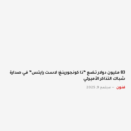
83 مليون دولار تضع “ذا كونجورينغ: لاست رايتس” في صدارة
شباك التذاكر الأميركي
فنون
سبتمبر 9, 2025