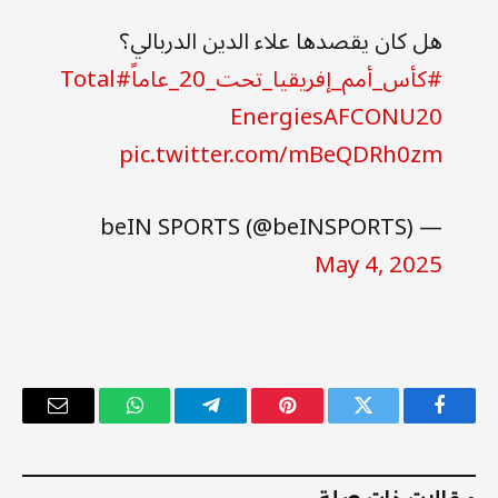
هل كان يقصدها علاء الدين الدربالي؟
#كأس_أمم_إفريقيا_تحت_20_عاماً
#Total
EnergiesAFCONU20
pic.twitter.com/mBeQDRh0zm
— beIN SPORTS (@beINSPORTS)
May 4, 2025
فيسبوك
تويتر
بينتيريست
تيلقرام
واتساب
البريد
الإلكترو