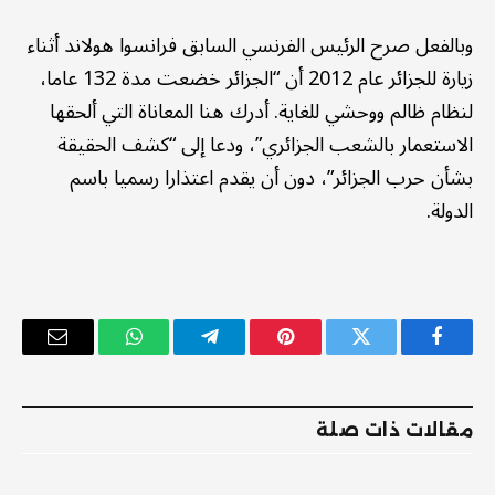
وبالفعل صرح الرئيس الفرنسي السابق فرانسوا هولاند أثناء
زيارة للجزائر عام 2012 أن “الجزائر خضعت مدة 132 عاما،
لنظام ظالم ووحشي للغاية. أدرك هنا المعاناة التي ألحقها
الاستعمار بالشعب الجزائري”، ودعا إلى “كشف الحقيقة
بشأن حرب الجزائر”، دون أن يقدم اعتذارا رسميا باسم
الدولة.
فيسبوك
تويتر
بينتيريست
تيلقرام
واتساب
البريد
الإلكترو
مقالات ذات صلة