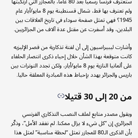
ستعترف فرنسا رسميا بعد 80 عاما، بالمجازر التي ارتكبتها
ولم تعترف بها قط، شمال قسنطينة يوم 8 مايو/أيار عام
1945؟ فهي تمثل صفحة سوداء في تاريخ العلاقات بين
البلدين، وقد أسفرت عن مقتل عدة آلاف من الجزائريين.
وأشارت ليبيراسيون إلى أن لفتة تذكارية من قصر الإليزيه
كانت متوقعة بهذا الشأن خلال إحياء ذكرى انتصار الحلفاء
على ألمانيا النازية يوم 8 مايو/أيار، ولكن تجدد التوترات بين
باريس والجزائر يهدد بإحباط هذه المبادرة المعلقة حاليا.
من 20 إلى 30 قتيلا
ويقول مصدر متابع لملف النصب التذكاري الفرنسي
الجزائري إن “كل شيء لا يزال ممكنا. لم نفقد الأمل”، وذكّر
بأن الذكرى الـ80 للمجازر تمثل “لحظة مناسبة” لمثل هذا