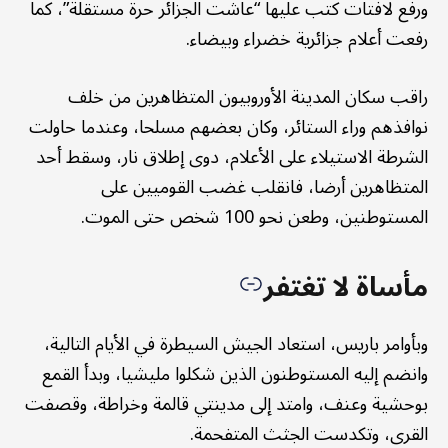
ورفع لافتات كتب عليها “عاشت الجزائر حرة مستقلة”، كما
رفعت أعلام جزائرية خضراء وبيضاء.
راقب سكان المدينة الأوروبيون المتظاهرين من خلف
نوافذهم وراء الستائر، وكان بعضهم مسلحا، وعندما حاولت
الشرطة الاستيلاء على الأعلام، دوى إطلاق نار، وسقط أحد
المتظاهرين أرضا، فانقلب غضب القوميين على
المستوطنين، وطعن نحو 100 شخص حتى الموت.
مأساة لا تغتفر
وبأوامر باريس، استعاد الجيش السيطرة في الأيام التالية،
وانضم إليه المستوطنون الذين شكلوا مليشيا، وبدأ القمع
بوحشية وعنف، وامتد إلى مدينتي قالمة وخراطة، وقصفت
القرى، وتكدست الجثث المتفحمة.