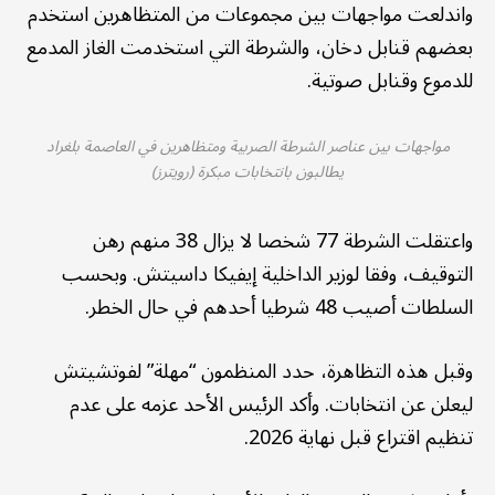
واندلعت مواجهات بين مجموعات من المتظاهرين استخدم
بعضهم قنابل دخان، والشرطة التي استخدمت الغاز المدمع
للدموع وقنابل صوتية.
مواجهات بين عناصر الشرطة الصربية ومتظاهرين في العاصمة بلغراد
يطالبون بانتخابات مبكرة (رويترز)
واعتقلت الشرطة 77 شخصا لا يزال 38 منهم رهن
التوقيف، وفقا لوزير الداخلية إيفيكا داسيتش. وبحسب
السلطات أصيب 48 شرطيا أحدهم في حال الخطر.
وقبل هذه التظاهرة، حدد المنظمون “مهلة” لفوتشيتش
ليعلن عن انتخابات. وأكد الرئيس الأحد عزمه على عدم
تنظيم اقتراع قبل نهاية 2026.