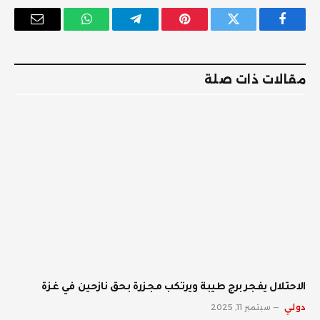
فيسبوك
تويتر
بينتيريست
تيلقرام
واتساب
البريد
الإلكترو
مقالات ذات صلة
الاحتلال يفجر برج طيبة ويرتكب مجزرة بحق نازحين في غزة
دولي
سبتمبر 11, 2025