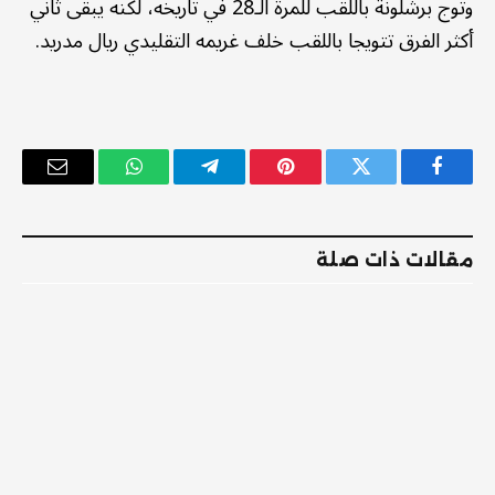
وتوج برشلونة باللقب للمرة الـ28 في تاريخه، لكنه يبقى ثاني
أكثر الفرق تتويجا باللقب خلف غريمه التقليدي ريال مدريد.
فيسبوك
تويتر
بينتيريست
تيلقرام
واتساب
البريد
الإلكترو
مقالات ذات صلة