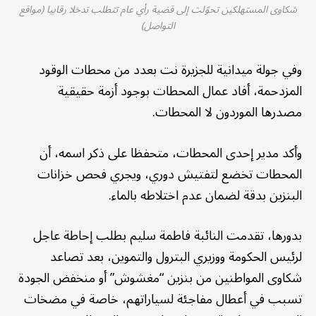
شكاوى المستهلكين تحوّلت إلى قضية رأي عام تتطلب تدخلا رقابيا (مواقع
التواصل)
وفي جولة ميدانية للجزيرة نت بعدد من محطات الوقود
المزدحمة، أفاد عمال المحطات بوجود أزمة حقيقية
مصدرها الموردون لا المحطات.
وأكد مدير إحدى المحطات، متحفظا على ذكر اسمه، أن
المحطات تخضع لتفتيش دوري، ويجري فحص خزانات
البنزين بدقة لضمان عدم اختلاطه بالماء.
بدورها، تقدمت النائبة فاطمة سليم بطلب إحاطة عاجل
لرئيس الحكومة ووزيري البترول والتموين، بعد تصاعد
شكاوى المواطنين من بنزين “مغشوش” أو منخفض الجودة
تسبب في أعطال مفاجئة لسياراتهم، خاصة في مضخات