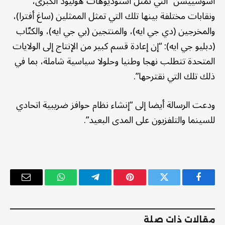
أسوسييشن” التي تمثل أستوديوهات هوليود الكبرى،
ونقابات مختلفة بينها تلك التي تمثل الممثلين (ساغ أفترا)،
والمخرجين (دي جي ايه)، والمنتجين (بي جي ايه)، والكتّاب
(دبليو جي ايه): “إن إعادة قسم كبير من الإنتاج إلى الولايات
المتحدة تتطلب نهجا وطنيا وحلولا سياسية شاملة، بما في
ذلك تلك التي نقترحها”.
ودعت الرسالة أيضا إلى “إنشاء نظام حوافز ضريبية اتحادي
للسينما والتلفزيون على المدى البعيد”.
فيسبوك
تويتر
بينتيريست
تيلقرام
واتساب
البريد
الإلكترو
مقالات ذات صلة