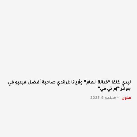
ليدي غاغا “فنانة العام” وأريانا غراندي صاحبة أفضل فيديو في
جوائز “إم تي في”
فنون
سبتمبر 9, 2025