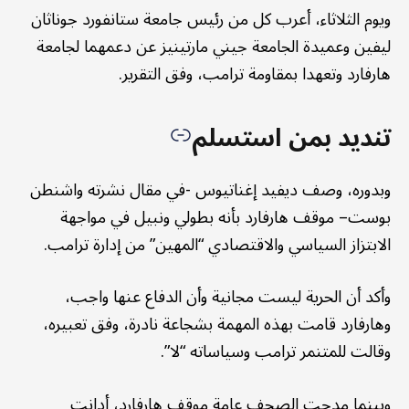
ويوم الثلاثاء، أعرب كل من رئيس جامعة ستانفورد جوناثان
ليفين وعميدة الجامعة جيني مارتينيز عن دعمهما لجامعة
هارفارد وتعهدا بمقاومة ترامب، وفق التقرير.
تنديد بمن استسلم
وبدوره، وصف ديفيد إغناتيوس -في مقال نشرته واشنطن
بوست– موقف هارفارد بأنه بطولي ونبيل في مواجهة
الابتزاز السياسي والاقتصادي “المهين” من إدارة ترامب.
وأكد أن الحرية ليست مجانية وأن الدفاع عنها واجب،
وهارفارد قامت بهذه المهمة بشجاعة نادرة، وفق تعبيره،
وقالت للمتنمر ترامب وسياساته “لا”.
وبينما مدحت الصحف عامة موقف هارفارد، أدانت