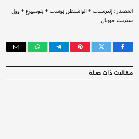
المصدر
:
إنترسبت
+
الواشنطن بوست
+
بلومبيرغ
+
وول
ستريت جورنال
فيسبوك
تويتر
بينتيريست
تيلقرام
واتساب
البريد
الإلكترو
مقالات ذات صلة