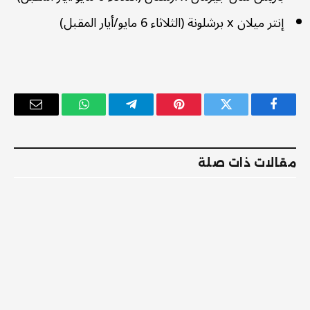
إنتر ميلان x برشلونة (الثلاثاء 6 مايو/أيار المقبل)
فيسبوك
تويتر
بينتيريست
تيلقرام
واتساب
البريد
الإلكترو
مقالات ذات صلة