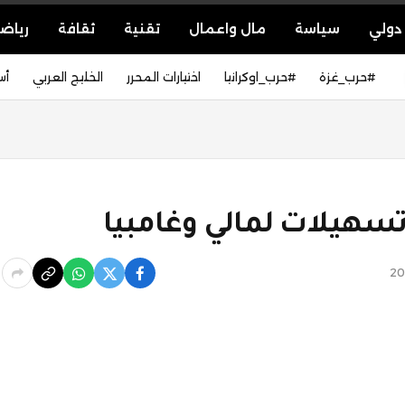
دولي
سياسة
مال واعمال
تقنية
ثقافة
رياض
#حرب_غزة
#حرب_اوكرانيا
اختيارات المحرر
الخليج العربي
أس
تسهيلات لمالي وغامبيا