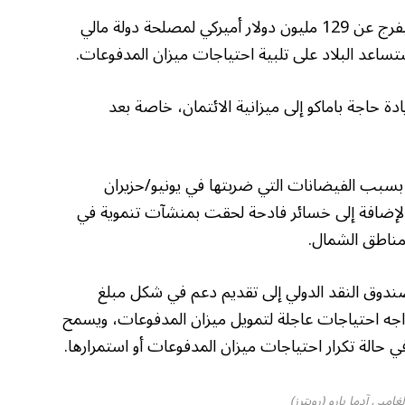
قال صندوق النقد الدولي أمس الأربعاء إنه سيفرج عن 129 مليون دولار أميركي لمصلحة دولة مالي
ساعد البلاد على تلبية احتياجات ميزان المدفوعات.
ة حاجة باماكو إلى ميزانية الائتمان، خاصة بعد
 بسبب الفيضانات التي ضربتها في يونيو/حزيران
ن 134 قتيلا وجريحا، بالإضافة إلى خسائر فادحة لحقت بمنشآت تنموية في
 مناطق الشمال.
ندوق النقد الدولي إلى تقديم دعم في شكل مبلغ
واجه احتياجات عاجلة لتمويل ميزان المدفوعات، ويسمح
 حالة تكرار احتياجات ميزان المدفوعات أو استمرارها.
غامبي آدما بارو (رويترز)