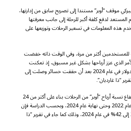
يركي موقف “أوبر” مستندا إلى تصريح سابق من إدارتها،
المستعد لدفع كلفة أكبر للرحلة إلى جانب معرفتها
م هذه المعلومات في تسعير الرحلات وتوزيعها على
 للمستخدمين أكثر من مرة، وفي الوقت ذاته خفضت
أمر الذي عزز أرباحها بشكل غير مسبوق، إذ تمكنت
الشركة من تحقيق أرباح وصلت 6.9 مليارات دولار في عام 2024 بعد أن حققت خسائر وصلت إلى
وتوضح الدراسة التي أجرتها جامعة كولومبيا ارتفاع نسبة أرباح “أوبر” من الرحلات بناء على أكثر من 24
ألف رحلة أجراها سائق “أوبر” خلال الفترة من عام 2022 وحتى نهاية عام 2024، وبحسب الدراسة فإن
نسبة الشركة ارتفعت من 32% في عام 2022 إلى 42% في عام 2024، وذلك كما جاء في تقرير “ذا