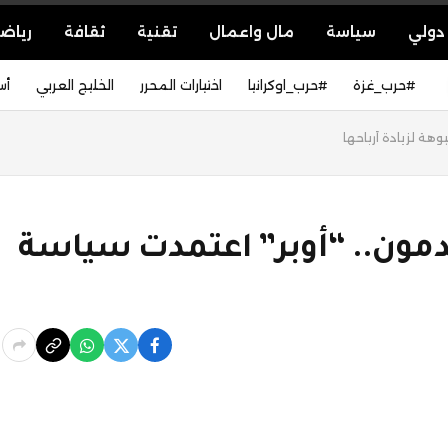
دولي
سياسة
مال واعمال
تقنية
ثقافة
رياض
#حرب_غزة
#حرب_اوكرانيا
اختيارات المحرر
الخليج العربي
أس
ة لزيادة أرباحها
ون.. “أوبر” اعتمدت سياسة