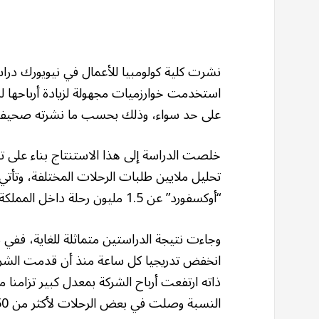
نشرت كلية كولومبيا للأعمال في نيويورك دراس
استخدمت خوارزميات مجهولة لزيادة أرباحه
على حد سواء، وذلك بحسب ما نشرته صحيفة “
خلصت الدراسة إلى هذا الاستنتاج بناء على 
تحليل ملايين طلبات الرحلات المختلفة، وتأت
“أوكسفورد” عن 1.5 مليون رحلة داخل المملكة المتحدة، وذلك بحسب تقرير “ذا غارديان”.
وجاءت نتيجة الدراستين متماثلة للغاية، ففي 
ذاته ارتفعت أرباح الشركة بمعدل كبير تزامنا 
النسبة وصلت في بعض الرحلات لأكثر من 50% مع وصولها إلى 29% في المتوسط.