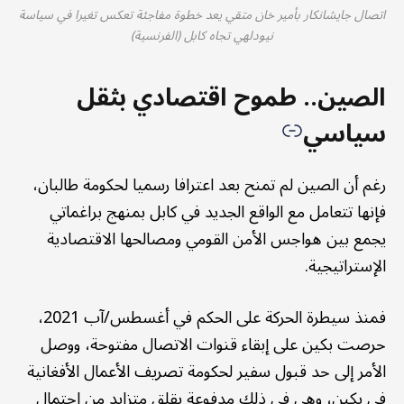
اتصال جايشانكار بأمير خان متقي يعد خطوة مفاجئة تعكس تغيرا في سياسة
نيودلهي تجاه كابل (الفرنسية)
الصين.. طموح اقتصادي بثقل
سياسي
رغم أن الصين لم تمنح بعد اعترافا رسميا لحكومة طالبان،
فإنها تتعامل مع الواقع الجديد في كابل بمنهج براغماتي
يجمع بين هواجس الأمن القومي ومصالحها الاقتصادية
الإستراتيجية.
فمنذ سيطرة الحركة على الحكم في أغسطس/آب 2021،
حرصت بكين على إبقاء قنوات الاتصال مفتوحة، ووصل
الأمر إلى حد قبول سفير لحكومة تصريف الأعمال الأفغانية
في بكين، وهي في ذلك مدفوعة بقلق متزايد من احتمال