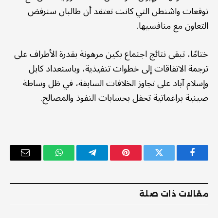
توقعات واشنطن التي كانت تعتقد أن طالبان سترفض
التعاون مع منافسيها.
ختامًا، تبقى نتائج اجتماع بكين مرهونة بقدرة الأطراف على
ترجمة الاتفاقات إلى خطوات تنفيذية، وباستعداد كابل
وإسلام آباد على تجاوز الخلافات السابقة، في ظل وساطة
صينية براغماتية تحفل بحسابات النفوذ والمصالح.
فيسبوك
تويتر
بينتيريست
تيلقرام
واتساب
البريد
الإلكترو
مقالات ذات صلة