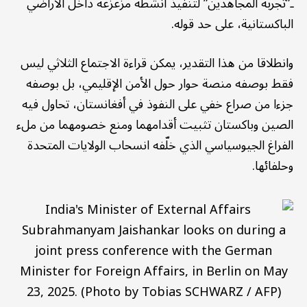
ـ”تجربة المجاهدين” لتنفيذ أنشطة مزعزعة داخل الأراضي
الباكستانية، على حد قوله.
وانطلاقا من هذا التقدير، يمكن قراءة الاجتماع الثلاثي ليس
فقط بوصفه منصة حوار حول الأمن الإقليمي، بل بوصفه
جزءا من صراع خفي على النفوذ في أفغانستان، تحاول فيه
الصين وباكستان تثبيت أقدامهما ومنع خصومهما من ملء
الفراغ الجيوسياسي الذي خلّفه انسحاب الولايات المتحدة
وحلفائها.