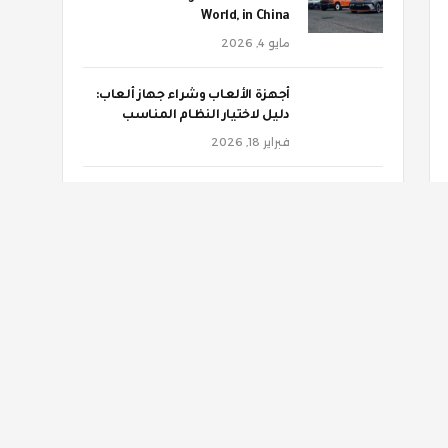
World, in China
مايو 4, 2026
أجهزة الألعاب وشراء جهاز ألعاب:
دليل لاختيار النظام المناسب
فبراير 18, 2026
‫هذه الأغذية تهددك بالنقرس
ديسمبر 4, 2025
‫التصلب المتعدد.. هذه العوامل
تؤثر على مسار المرض
ديسمبر 4, 2025
الإحصاء الفلسطيني: 42 ألف
شخص في غزة يعانون إصابات
جسيمة تتطلب تأهيلا مستمرا