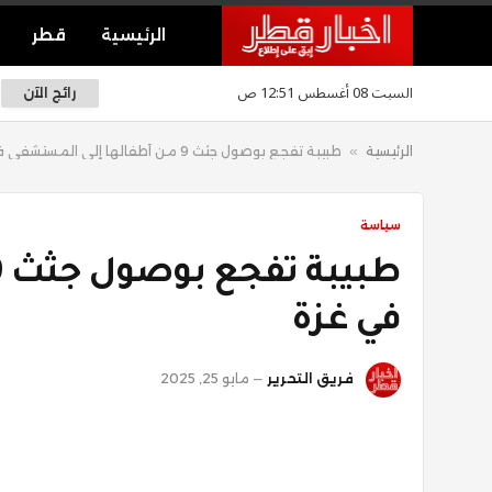
الرئيسية
قطر
السبت 08 أغسطس 12:51 ص
رائج الآن
الرئيسية
»
طبيبة تفجع بوصول جثث 9 من أطفالها إلى المستشفى في غزة
سياسة
في غزة
فريق التحرير
مايو 25, 2025