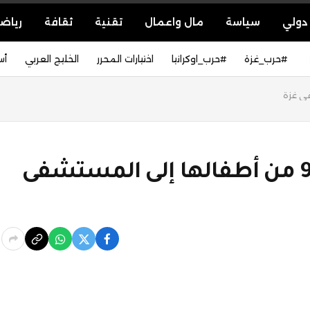
دولي
سياسة
مال واعمال
تقنية
ثقافة
رياض
#حرب_غزة
#حرب_اوكرانيا
اختيارات المحرر
الخليج العربي
أس
طبيبة تفجع بوصول جثث 9 من أطفالها إلى المستشفى