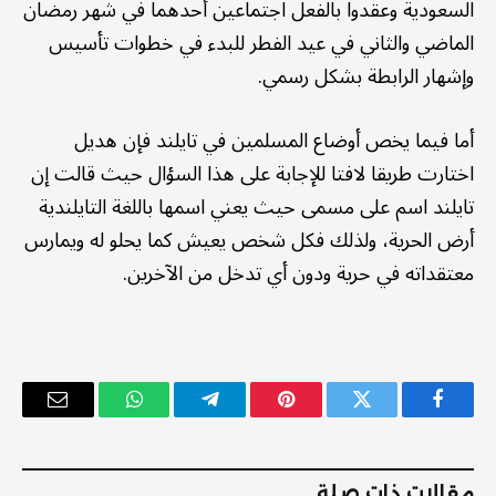
السعودية وعقدوا بالفعل اجتماعين أحدهما في شهر رمضان
الماضي والثاني في عيد الفطر للبدء في خطوات تأسيس
وإشهار الرابطة بشكل رسمي.
أما فيما يخص أوضاع المسلمين في تايلند فإن هديل
اختارت طريقا لافتا للإجابة على هذا السؤال حيث قالت إن
تايلند اسم على مسمى حيث يعني اسمها باللغة التايلندية
أرض الحرية، ولذلك فكل شخص يعيش كما يحلو له ويمارس
معتقداته في حرية ودون أي تدخل من الآخرين.
فيسبوك
تويتر
بينتيريست
تيلقرام
واتساب
البريد
الإلكترو
مقالات ذات صلة