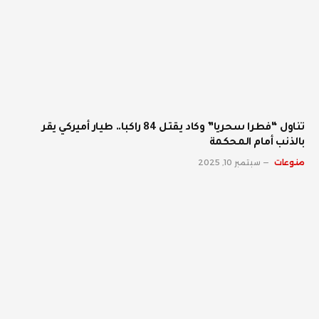
تناول “فطرا سحريا” وكاد يقتل 84 راكبا.. طيار أميركي يقر
بالذنب أمام المحكمة
منوعات
سبتمبر 10, 2025