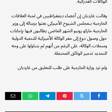
الوكالات الفدرالية.
وقالت غارديان إن أعضاء ديمقراطيين في لجنة العلاقات
الخارجية بـمجلس الشيوخ الأميركي بعثوا برسالة إلى وزير
الخارجية ماركو روبيو الشهر الماضي يطالبون فيها بإجابات
حول وصول دوغ إلى مقر الوكالة الأميركية للتنمية الدولية
وسجلات الوكالة، على الرغم من أنهم لم يتناولوا على وجه
التحديد تدمير الوثائق المحتملة.
ولم ترد وزارة الخارجية على طلب للتعليق من غارديان.
فيسبوك
تويتر
بينتيريست
تيلقرام
واتساب
البريد
الإلكترو