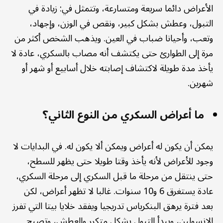
الأعراض دائما سريعة ومتسارعة، وتتمثل في: زيادة في
التبول، وعطش بشكل كبير، ونقص في الوزن، وإجهاد،
وتعب، وأحيانا ضباب في العين. ويذهب الشخص أكثر من
مرة إلى الطوارئ حتى يكتشف أنه مصاب بالسكري، عادة لا
يأخذ مدة طويلة لاكتشاف إصابته خلال أسابيع أو شهر أو
شهرين.
ما أعراض السكري من النوع الثاني؟
يمكن أن يكون له أعراض ويمكن ألا يكون له. في البدايات لا
وجود للأعراض لأنه يأخذ وقتا طويلا حتى يظهر للسطح،
حتى ينتقل من مرحلة ما قبل السكري إلى مرحلة السكري،
عادة يستغرق 6 و10 سنوات. غالبا لا تظهر أعراض، لكن
بعد فترة يرهق البنكرياس تدريجيا ويفقد خلايا بيتا التي تفرز
الإنسولين، ويبدأ التبول بشكل متكرر والعطش، وتصبح