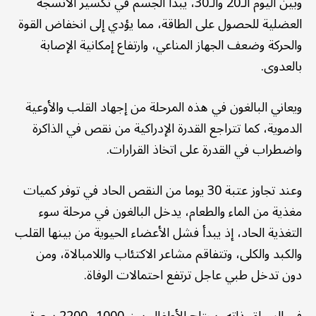
وبين اليوم الـ20 والـ30، يبدأ الجسم في تكسير الأنسجة
العضلية للحصول على الطاقة، مما يؤدي إلى انخفاض القوة
والحركة وضعف الجهاز المناعي، وارتفاع إمكانية الإصابة
بالعدوى.
ويعاني البالغون في هذه المرحلة من إجهاد القلب والأوعية
الدموية، كما تتراجع القدرة الإدراكية من نقص في الذاكرة
واضطراب في القدرة على اتخاذ القرارات.
وعند تجاوز عتبة 30 يوما من النقص الحاد في توفر كميات
مغذية من الماء والطعام، يدخل البالغون في مرحلة سوء
التغذية الحاد، إذ يبدأ فشل الأعضاء الحيوية من بينها القلب
والكبد والكلى، وتتفاقم مشاعر الاكتئاب واللامبالاة، ومن
دون تدخل طبي عاجل ترتفع احتمالات الوفاة.
في السياق ذاته، يحتاج الأطفال بين 1000 و2200 سعرة