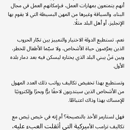
أنهم يتمتعون بمهارات العمل، فبإمكانهم العمل في مجال
البناء، والسياقة وغيرها من المهن البسيطة التي لا يقوم بها
الإنجليز، أو أهل البلد مثلًا.
نعم، تستطيع الدولة الاختيار والتمييز بين تجّار الحروب
الذين يعرّضون حياة الأشخاص، ولا سيّما الأطفال للخطر،
وبين مَنْ يبني البلد الذي يختاره ليسكن فيه بعد دمار بلده
الأول.
وتستطيع بهذا تخفيض تكاليف رواتب ذلك العدد المهول
من الأشخاص الذين سيتدربون لاحقًا برًّا وبحرًا وإلكترونيًا
للإمساك بهذا وذاك اعتباطًا.
فهل لستارمر الأخذ بالنصيحة؟ أم إنه في حَيص بَيص مع
ي
ركية التي أثقلت العبء عليه،
تكاليف ترامب الأم