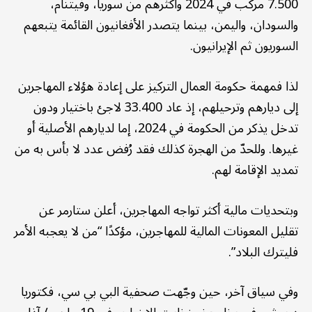
7.500 مركب في 2024 وأكثرهم من سوريا، وفيتنام،
والسودان، واليمن، بينما يتصدر الأفغانيون القائمة يتبعهم
السوريون ثم الإيرانيون.
لذا فمهمة حكومة العمال التركيز على إعادة هؤلاء المهاجرين
إلى ديارهم وترحيلهم، إذ عاد 33.400 لاجئ باختيار ودون
تدخل يذكر من الحكومة في 2024، إما لديارهم الأصلية أو
غيرها. وللحدّ من الهجرة كذلك فقد رُفض عدد لا بأس به من
تمديد الإقامة لهم.
وبتحديات مالية أكثر تواجه المهاجرين، أعلن ستارمر عن
تقليل المعونات المالية للمهاجرين، مؤكدًا “من لا يعجبه الأمر
فليترك البلاد”.
وفي سياق آخر، حين وجّهت صحفية البي بي سي، فكتوريا