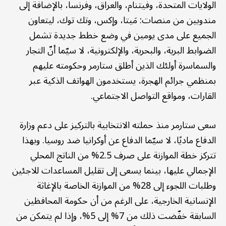
الولايات المتحدة، وفيتنام، والعراق، وفرنسا، بالإضافة إلى
مندوبين من منصات: مَيتا، وإكس، وتك توك، ليتعاون
الجميع على مدى يومين في وضع خطط جديدة تشمل
الضوابط البرية، والبحرية، والإلكترونية، لا سيّما أنّ التجار
والسماسرة أولئك الذين أطلق ستارمر وحكومته عليهم
بمنظمي جرائم الهجرة، يستخدمون الهواتف الذكية عبر
القارات، ومواقع التواصل الاجتماعي.
سعى ستارمر منذ حملته الانتخابية بالتركيز على دعم وزارة
الدفاع ماديًا، لا سيّما الدفاع عن أوكرانيا ضد روسيا. وبهذا
تتركز خطة الموازنة على صرف 2.5% من الناتج المحلي
الإجمالي عليها، بينما يسعى إلى تقليل المساعدات للاجئين
وطلبات اللجوء إلى 28% من الموازنة الخاصة بالإغاثة
الإنسانية الخارجية، على الرغم من أن حكومة المحافظين
السابقة خفّضت ذلك من 7% إلى 5%، وإذا لم يتمكن من