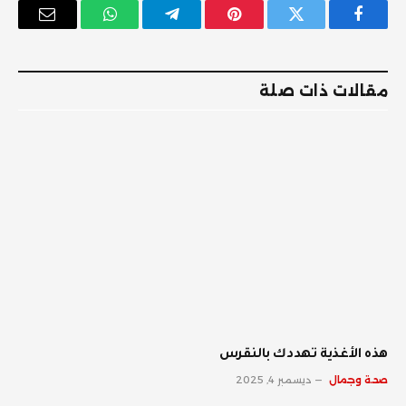
فيسبوك
تويتر
بينتيريست
تيلقرام
واتساب
البريد
الإلكترو
مقالات ذات صلة
‫هذه الأغذية تهددك بالنقرس
صحة وجمال
ديسمبر 4, 2025