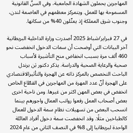
المهاجرين يحملون الشهادة الجامعية، وفي السنّ القانونية
المسموحة بها للعمل. ويتمركز معظمهم في العاصمة لندن،
وجنوب شرق المملكة إذ يمثّلون 40% من سكانها.
في 27 فبراير/شباط 2025 أصدرت وزارة الداخلية البريطانية
آخر البيانات التي أوضحت أن سمات الدخول انخفضت نحو
460 ألف مرة بسبب انخفاض منح التأشيرة لأسباب
صحية والرعاية الصحية والدراسة. يذكر دكتور بَن برندل
الباحث التخصص بالمركز ذاته عن الهجرة والتأثيرالاقتصادي
على الهجرة أنّ عدد المهرة من المهاجرين في القطّاع الخاص
انخفض في بعض المهن اكثر من غيرها. ومن ناحية اخرى
بعض أصحاب العمل رفعوا رواتب العمال واجورهم بينما
انسحب البعض من تسهيلات نظام سمة الدخول للعمال
كالطباخين مثلًا. وقد انخفضت سمة دخول أفراد العائلة
الواحدة لبريطانيا إلى 8% في النصف الثاني من عام 2024