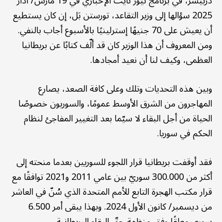
دربيشر، في برنامج نيوز نايت الإخباري في 19 مارس/ آذار
2025 سؤالها إلى وزير التقاعد، تورستن بَل، إن كان يستطيع
أن يعيش على 70 جنيهًا إسترلينيًا بالأسبوع أجاب بالنفي.
ومن المعروف أن هذا الوزير كان قد ألّف كتابًا عن بريطانيا
العظمى، وكيف لنا أن نعيد أمجادها.
وبين هذه التحديات وتلك وعلى كافة الصعد، يصارع
المهاجرون من الشرق الأوسط عمومًا، والسوريون خصوصًا
الحياة من أجل البقاء لا سيّما بعد التغيير المفاجئ لنظام
الحكم في سوريا.
فقد أوقفت بريطانيا قرار اللجوء للسوريين بعدما منحته إلى
أكثر من 300.000 سوريّ بين عامي 2011 و2021 توافقًا مع
قرار مكتب الهجرة التابع للأمم المتحدة الذي سُنّ في العاشر
من ديسمبر/ كانون الأول 2024. وبهذا يبقى أمر 6.500
سوري معلقًا وفق منظمة حقّ البقاء البريطانية.