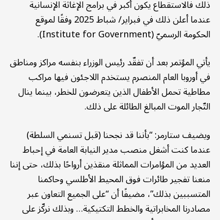
ذلك فالاستقطاع يكون أكبر في برامج الإغاثة الإنسانية
عندما أعلن ذلك في فبراير/ شباط 2025 وفقًا لموقع
الحكومة الرسميّ (Institute for Government).
يأتي المؤتمر بعد أن تفقّد رئيس الوزراء بنفسه مراكز ومناطق
في أوروبا العام المنصرم يستخدم اللاجئون فيها مراكب
مطاطية تحمل الأطفال الذين يتعرضون للخطر، بينما ينال
التّجار الموت المبالغ الطائلة على ذلك.
ويضيف ستارمر: “بأننا قد نجحنا (قبل تسنمي السلطة)
عندما كنت أشغل منصب مدير النيابة العامة في إحباط
العديد من المؤامرات المماثلة منقذين أرواحًا بذلك، حتى إننا
منعنا تفجير طائرات فوق المحيط الأطلسي وحاكمنا
المتسببين بذلك”، مضيفًا أن “على الجميع التعاون عبر
مصادرنا المخابراتية والخطط التكتيكية… وبذلك نركّز على