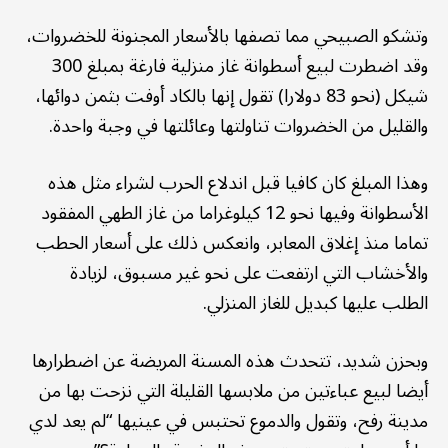
وتشكو الصبيحي مما تصفها بالأسعار المجنونة للخضروات،
وقد اضطرت لبيع أسطوانة غاز منزلية فارغة بمبلغ 300
شيكل (نحو 83 دولارا) تقول إنها بالكاد أوفت بثمن دوائها،
والقليل من الخضروات تناولتها وعائلتها في وجبة واحدة.
وهذا المبلغ كان كافيا قبل اندلاع الحرب لشراء مثل هذه
الأسطوانة وفيها نحو 12 كيلوغراما من غاز الطهي المفقود
تماما منذ إغلاق المعابر، وانعكس ذلك على أسعار الحطب
والأخشاب التي ارتفعت على نحو غير مسبوق، لزيادة
الطلب عليها كبديل للغاز المنزلي.
وبحزن شديد، تتحدث هذه المسنة المريضة عن اضطرارها
أيضا لبيع عباءتين من ملابسها القليلة التي نزحت بها من
مدينة رفح، وتقول والدموع تحتبس في عينيها “لم يعد لدي