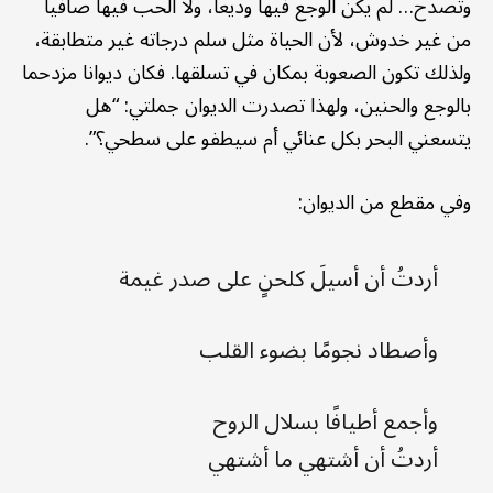
وتصدح… لم يكن الوجع فيها وديعا، ولا الحب فيها صافيا
من غير خدوش، لأن الحياة مثل سلم درجاته غير متطابقة،
ولذلك تكون الصعوبة بمكان في تسلقها. فكان ديوانا مزدحما
بالوجع والحنين، ولهذا تصدرت الديوان جملتي: “هل
يتسعني البحر بكل عنائي أم سيطفو على سطحي؟”.
وفي مقطع من الديوان:
أردتُ أن أسيلَ كلحنٍ على صدر غيمة
وأصطاد نجومًا بضوء القلب
وأجمع أطيافًا بسلال الروح
أردتُ أن أشتهي ما أشتهي