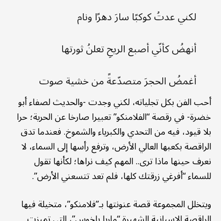
لكني عدتُ كوكبًا سارَ دهرًا ونام
أنهضُ كأنّي أصبع الريحِ تعلنُ ثورتها
أغمضُ الحجرَ متصدّعةً من خشية صوت
أحب الفن بكل تجلياته، لكني وجدت -والحديث لصفاء أبو
خضرة- في رقصة “الفلامنكو” تعبيرا صارخا عن الحرية؛ حرا
بلا قيود، فيه من التحدي والكبرياء والشموخ. فعندما تدق
الراقصة بكعبها العالي الأرض، وترفع رأسها إلى السماء، لا
نعرف حينها ماذا ترى.. المهم كيف نراها؛ لكأنها تقول
للسماء “أفرغي زرقتك كلها، فلم تعد تتسعني الأرض”.
ويتخلل المجموعة قصة عنونتها بـ”فلامنكو”، متخيلة فيها
الراقصة الإسبانية الشهيرة “ماريا باخوس”، التي تميزت