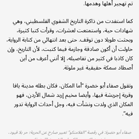
تم تهجير أهلها وهدمها.
كما استفدت من ذاكرة التاريخ الشفوي الفلسطيني، وهي
شهادات حية، واستمتعت لعشرات، وقرأت كتبا كثيرة،
وبحثت طويلا دون توقف. حتى بعد انتهائي من كتابة الرواية،
حاولت أن أكون صادقة وجازمة فيما كتبت، لأن التاريخ، وإن
كان كاذبا في كثير من تفاصيله، إلا أنني أعرف من أين
أصطاد سمكة حقيقية غير ملوثة.
وتقول صفاء أبو خضرة “أما المكان، فكان بطله مدينة يافا
وقرية إجريشة فيها، وأيضا مخيم إربد شمال الأردن، فهو
المكان الذي ولدت ونشأت فيه، وجل أحداث الرواية تدور
فيه”.
صفاء أبو خضرة: في رقصة “الفلامنكو” تعبير صارخ عن الحرية؛ حر بلا قيود،