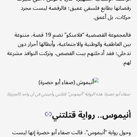
رقصاتها بطابع فلسفي عميق؛ فالرقصة ليست مجرد
حركات، بل أعمق.
فالمجموعة القصصية “فلامنكو” تضم 19 قصة، متنوعة
بين العاطفية والوطنية والاجتماعية، وأبطالها أحرار دون
تدخلي؛ فقد أدخلتهم بيت القصص، وتركت النوافذ مشرعة
لهم.
صفاء أبو خضرة: هذه الرواية “أنيموس” قتلتني وأحيتني في آن واحد (الجزيرة)
أنيموس.. رواية قتلتني
وحول رواية “أنيموس”، قالت صفاء أبو خضرة إنها ليست