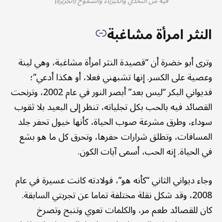
فيه من التحدي والكبرياء والشموخ (الجزيرة)
النثر امرأة مشاغبة
وترى أبو خضرة أن “قصيدة النثر امرأة مشاغبة، وهي لينة
وعصية على الكسر. إنها تشبهني فعلا، أو هكذا أدعي”؛
فديواني البكر “ليس بعد” أبصر النور في عام 2002، وترنحت
القصائد فيه بالحب بكل تجلياته، تنظر إلى البعيد بلا ثقوب
سوداء، وطرق مشرعة صوب الحياة، كأنها خيول تحفر جلد
المسافات، وتطلق شرارات حفرها، وتحرق كل ما هو بشع
في الحياة. إنه الحب، أسمى آيات الكون.
وجاء ديواني الثاني “كأنه هو”، فولادته كانت عسيرة في عام
2008، وقد شكل نقلة مختلفة تماما عن تجربتي السابقة.
كان للقصائد طعم مر، والكلمات تعوي وتنبح وتصرخ