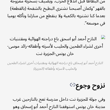
من البطاطا قبل اندلاع الحرب، ويضيف بسخرية ممزوجة
بالقهر “وكمان أصبحنا نشتري البطيخ بالشقحة (بالقطعة)
بعدما كنا نشتريه بالكمية ولا ينقطع من منازلنا ونأكله يوميا
في موسمه”.
النازح أحمد أبو إسحاق باع دراجته الهوائية ومقتنيات أخرى لشراء الطحين
والحليب لأسرته وأطفاله (الجزيرة)
نزوح وجوع
وفي جولة للجزيرة نت داخل مدرسة تعج بالنازحين غرب
مدينة خان يونس استوقفنا النازح أحمد أبو إسحاق وهو