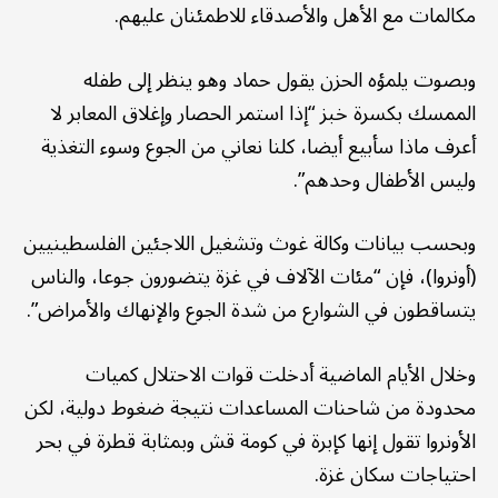
مكالمات مع الأهل والأصدقاء للاطمئنان عليهم.
وبصوت يلمؤه الحزن يقول حماد وهو ينظر إلى طفله
الممسك بكسرة خبز “إذا استمر الحصار وإغلاق المعابر لا
أعرف ماذا سأبيع أيضا، كلنا نعاني من الجوع وسوء التغذية
وليس الأطفال وحدهم”.
وبحسب بيانات وكالة غوث وتشغيل اللاجئين الفلسطينيين
(أونروا)، فإن “مئات الآلاف في غزة يتضورون جوعا، والناس
يتساقطون في الشوارع من شدة الجوع والإنهاك والأمراض”.
وخلال الأيام الماضية أدخلت قوات الاحتلال كميات
محدودة من شاحنات المساعدات نتيجة ضغوط دولية، لكن
الأونروا تقول إنها كإبرة في كومة قش وبمثابة قطرة في بحر
احتياجات سكان غزة.