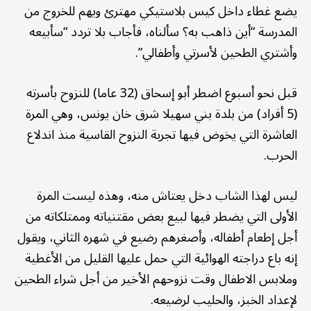
يضع غطاء داخل كيس بلاستيكي مهترئ ويهم للخروج من
المدرسة “أين ذاهب به؟ سألناه، فأجاب بلا تردد “سأبيعه
وأشتري الطحين لأسرتي وأطفالي”.
قبل نحو أسبوع اضطر أبو إسحاق (32 عاما) للنزوح بأسرته
(5 أفراد) من بلدة بني سهيلا شرق خان يونس، وهي المرة
العاشرة التي يخوض فيها تجربة النزوح القاسية منذ اندلاع
الحرب.
ليس لهذا الشاب دخل يعتاش منه، وهذه ليست المرة
الأولى التي يضطر فيها لبيع بعض مقتنياته وممتلكاته من
أجل إطعام أطفاله، وأصغرهم رضيع في شهره الثاني، ويقول
إنه باع دراجته الهوائية التي حمل عليها القليل من الأغطية
وملابس الاطفال وقت نزوحهم الأخير من أجل شراء الطحين
لإعداد الخبز، والحليب لرضيعه.