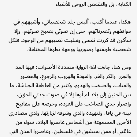
الكتابة، بل والتقمص الروحي للأشياء.
هكذا، عندما أكتب، ألبس جلد شخصياتي، وأشبههم في
مواقفهم وتصرفاتهم، حتى إن صوتي يصبح صوتهم، وإلا
سأكون قد كررت نفسي وسلبت نصيبهم من الوجود. فلكل
شخصية طريقتها وصورتها ووجهة نظرها المختلفة.
ومن هنا، جاءت لغة الرواية متعددة الأصوات؛ فيها المد
والجزر، والكر والفر، والعودة والهروب والرجوع، والحضور
والغياب، والصخب والهدوء، وكثير من العاطفة الجياشة، ما
بين الحنين إلى بلاد لم أرها إلا في صوت جدتي الحزين،
وإصرار جدي الصاخب على العودة، وحرصه على مفاتيح
بيته في يافا، وتنهيدة والدي وشوقه لزيارتها. ولدي مصادري
الأخرى المسموعة من أشخاص عاصروا البلاد، سواء من
عائلتي أو ممن يعيشون في فلسطين، وعاصروا المدن التي