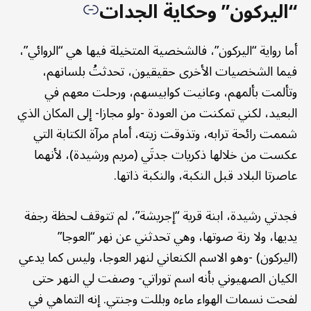
“اليركون” وحكاية الجدات
أما رواية “اليركون”، فالشخصية المتخيلة فيها هي “الروائي”،
فيما الشخصيات الأخرى حقيقيون، تحدثتُ بلسانهم،
وتألمت بألمهم، وعانيت كوابيسهم، ورحلت معهم في
البعيد، لكني تمكنت من العودة -ولو مجازا- إلى المكان الذي
شممت رائحة ترابه، وتذوقت زيته، أمام مرآة الكتابة التي
عكست من خلالها ذكريات جدتَي (مريم ورشيدة)، لأنهما
عاصرتا البلاد قبل النكبة، والنكبة ذاتها.
فجدتي رشيدة، ابنة قرية “إجريشة”، لم تتوقف لحظة رجفة
يديها، ولا رنة صوتها، وهي تحدثني عن نهر “العوجا”
(اليركون) -وهو الاسم الكنعاني لنهر العوجا، وليس كما يدعي
الكيان الصهيوني بأنه اسم توراتي- وصفت لي النهر حتى
لفحت نسمات الهواء ماءه وبللت وجنتي. إنه التماهي في