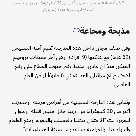
النازحة آمنة الصبيحي خسرت أكثر من 20 كيلوغراما من وزنها بسبب
المجاعة وسوء التغذية (الجزيرة)
مذبحة ومجاعة
وفي صف مجاور داخل هذه المدرسة تقيم آمنة الصبيحي
(62 عاما) مع عائلتها (9 أفراد)، وهي آخر محطات نزوحهم
المتكرر منذ أن غادروا مدينة رفح جنوب القطاع على وقع
الاجتياح الإسرائيلي للمدينة في 6 مايو/أيار من العام
الماضي.
وتعاني هذه النازحة الستينية من أمراض مزمنة، وخسرت
أكثر من 20 كيلوغراما من وزنها خلال شهور قليلة، وتقول
للجزيرة نت “الاحتلال يقتلنا بالقصف والتجويع ومنع الطعام
والدواء عنا، والحرامية يساعدونه بسرقة المساعدات”.