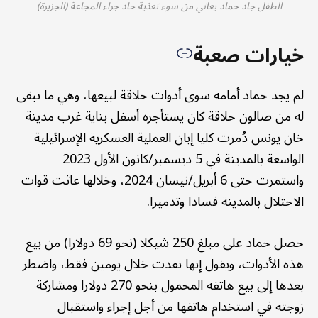
الطفل جاد حماد يعاني من سوء تغذية حاد جراء المجاعة (الجزيرة)
خيارات صعبة
لم يجد حماد أمامه سوى أدوات حلاقة لبيعها، وهي ما تبقى
له من صالون حلاقة كان يستأجره أسفل بناية غرب مدينة
خان يونس دُمرت كليا إبان العملية العسكرية الإسرائيلية
الواسعة بالمدينة في 5 ديسمبر/كانون الأول 2023
واستمرت حتى 6 أبريل/نيسان 2024، وخلالها عاثت قوات
الاحتلال بالمدينة فسادا وتدميرا.
حصل حماد على مبلغ 250 شيكلا (نحو 69 دولارا) من بيع
هذه الأدوات، ويقول إنها نفدت خلال يومين فقط، واضطر
بعدها إلى بيع هاتفه المحمول بنحو 270 دولارا ومشاركة
زوجته في استخدام هاتفها من أجل إجراء واستقبال