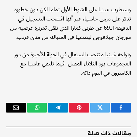
وسيطرت غينيا على الشوط الأول تماما لكن دون خطورة
تذكر على مرمى جامبيا، غير أنها افتتحت التسجيل في
الدقيقة الـ69 عن طريق كمارا الذي تلقى تمريرة عرضية من
مورجان جيلافوجي ليضعها في الشباك من مدى قريب.
وتواجه غينيا منتخب السنغال في الجولة الأخيرة من دور
المجموعات يوم الثلاثاء المقبل، فيما تلتقي غامبيا مع
الكاميرون في اليوم ذاته.
فيسبوك
تويتر
بينتيريست
تيلقرام
واتساب
البريد
الإلكترو
مقالات ذات صلة