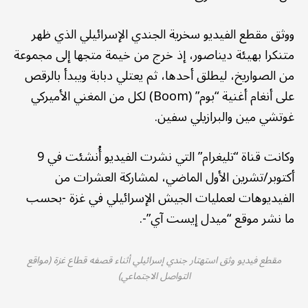
ووثق مقطع الفيديو سخرية الجندي الإسرائيلي الذي ظهر
متنكرا بهيئة ديناصور، إذ خرج من خيمة متجها إلى مجموعة
من الصواريخ، ليطلق أحدها، ثم يعتلي دبابة ويبدأ بالرقص
على أنغام أغنية “بوم” (Boom) لكل من المغني الأميركي
غوتشي مين والبرازيلي سفين.
وكانت قناة “تليغرام” التي نشرت الفيديو أُنشئت في 9
أكتوبر/تشرين الأول الماضي، لمشاركة العشرات من
الفيديوهات لعمليات الجيش الإسرائيلي في غزة -بحسب
ما نشر موقع “ميدل إيست آي”-.
مقطع فيديو وثق استهتار جندي إسرائيلي أثناء قصفه قطاع غزة (مواقع
التواصل الاجتماعي)