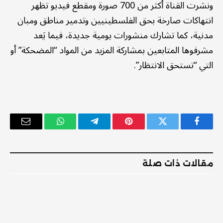
ونشرت القناة أكثر من 700 صورة ومقطع فيديو تظهر
انتهاكات صارخة بحق الفلسطينيين وتدمير مناطق ومبان
مدنية، كما تشارك منشورات يومية جديدة، فيما يَعد
مشرفوها المتابعين بمشاركة المزيد من المواد “المضحكة” أو
التي “تستحق الانتظار”.
فيسبوك
تويتر
بينتيريست
تيلقرام
واتساب
البريد
الإلكترو
مقالات ذات صلة