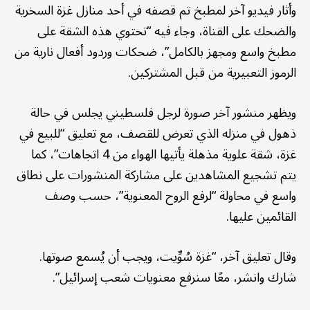
وأثار فيديو آخر لمطبخ تم قصفه في أحد منازل غزة السخرية
والضحك على القناة، وجاء فيه “تحتوي هذه الشقة على
مطبخ واسع ومجهز بالكامل”، ضحكات وردود أفعال نارية من
الرموز التعبيرية من قبل المشتركين.
ويظهر منشور آخر صورة لرجل فلسطيني يجلس في حالة
ذهول في منزله الذي تعرض للقصف، مع تعليق “للبيع في
غزة، شقة علوية مذهلة يأتيها الهواء من 4 اتجاهات”، كما
يتم تشجيع المشاهدين على مشاركة المنشورات على نطاق
واسع في محاولة “لرفع الروح المعنوية”، حسب وصف
القائمين عليها.
وقال تعليق آخر، “غزة سُوِّيت، ويجب أن يُسمع صوتها.
شارك وانشر، معًا سنرفع معنويات شعب إسرائيل”.