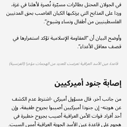
في الجولان المحتل بطائرات مسيّرة نُصرة لأهلنا في غزة،
وردا على المذابح التي يرتكبها الكيان الغاصب بحق المدنيين
الفلسطينيين من أطفال ونساء وشيوخ”.
وأوضح البيان أن “المقاومة الإسلامية تؤكد استمرارها في
قصف معاقل الأعداء”.
قاعدة عين الأسد العراقية تعرضت للعديد من الهجمات مؤخرا (الفرنسية)
إصابة جنود أميركيين
من جانب آخر، قال مسؤول أميركي -اشترط عدم الكشف
عن هويته- إن جنودا أميركيين أصيبوا بجروح طفيفة، وإن
أحد أفراد قوات الأمن العراقية أصيب بجروح خطيرة في
هجوم على قاعدة عين الأسد الجوية العراقية أمس السبت.