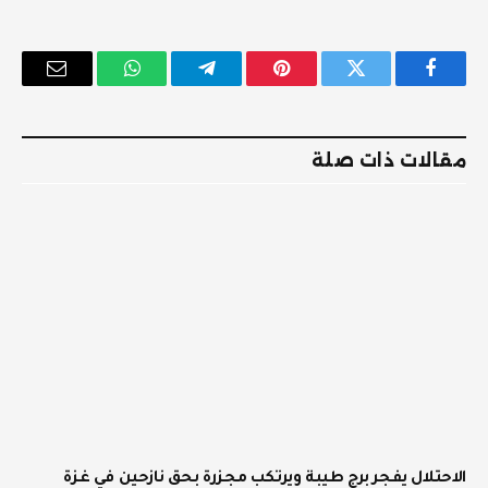
فيسبوك
تويتر
بينتيريست
تيلقرام
واتساب
البريد
الإلكترو
مقالات ذات صلة
الاحتلال يفجر برج طيبة ويرتكب مجزرة بحق نازحين في غزة