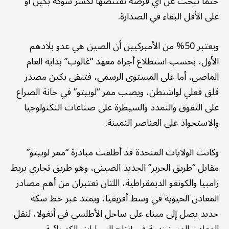
حتما تبحث عن أي فرصة تقتنصها لكسر شوكة بكين أو
على الأقل البقاء في الصدارة.
ويعتبر 50% من الأميركيين أن الصين هي عدو بلادهم
الأول، بحسب استطلاع أجراه معهد “غالوب” بداية العام
الماضي، أما على المستوى الرسمي، فتبقى بكين مصدر
قلق فعلي لواشنطن، ويصب ممر “لوبيتو” في خانة الصراع
على التفوق والتمدد والسيطرة على صناعات التكنولوجيا
والاستحواذ على العناصر الثمينة.
وكانت الولايات المتحدة قد أطلقت مبادرة “ممر لوبيتو”
مقابل “طريق الحرير” الجديد الصيني، وهو طريق تجاري يربط
زامبيا والكونغو الديمقراطية، اللتان تعتبران من أهم مصادر
المعادن الحيوية في وسط أفريقيا، ويمتد عبر خط سكة
حديد يصل إلى ميناء على ساحل الأطلسي في أنغولا، لنقل
المعادن المستخدمة في إنتاج السيارات الكهربائية.