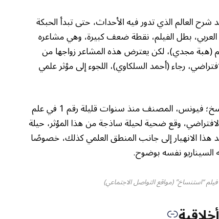
شرح العالم الذي تدور فيه الأحداث، حتى تبدأ الحبكة
 العربي، بطل الفيلم، نقطة ضعف كبيرة، وهي مشاعره
يم (هبة مجدي)، لكن يعترض هذه المشاعر زواجها من
راضي، رجاء (أحمد السلكاوي)، اللجوء إلى مؤثر علمي
هنا يبدأ منطق رسم شخصية البطل في التفسخ؛ فيونس، المصنف منذ سنوات قليلة رقم 1 في علم
الافتراضي، وقع ضحية لحيلة ساذجة من هذا المؤثر، حيلة
تد هذا الانهيار إلى جانب المنطق العلمي كذلك، خصوصًا
ه السيناريو نفسه بوضوح.
لم “استنساخ” (مواقع التواصل الاجتماعي)
خلاقية