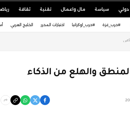
دولي
سياسة
مال واعمال
تقنية
ثقافة
رياض
#حرب_غزة
#حرب_اوكرانيا
اختيارات المحرر
الخليج العربي
أس
اعي
لمنطق والهلع من الذكاء