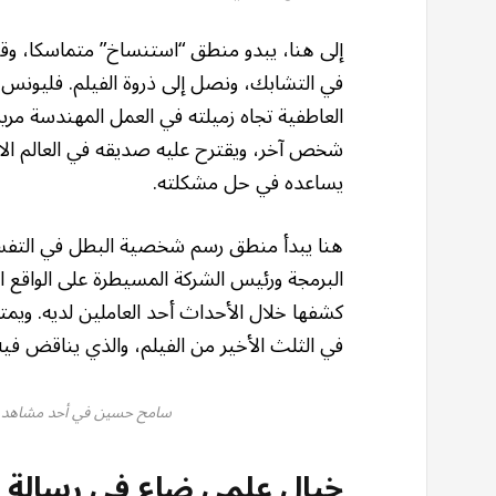
إلى هنا، يبدو منطق “استنساخ” متماسكا، وقد 
في التشابك، ونصل إلى ذروة الفيلم. فليونس
العاطفية تجاه زميلته في العمل المهندسة مر
شخص آخر، ويقترح عليه صديقه في العالم الافت
يساعده في حل مشكلته.
البرمجة ورئيس الشركة المسيطرة على الواقع 
كشفها خلال الأحداث أحد العاملين لديه. ويم
في الثلث الأخير من الفيلم، والذي يناقض في
سامح حسين في أحد مشاهد في
خيال علمي ضاع في رسالة أ