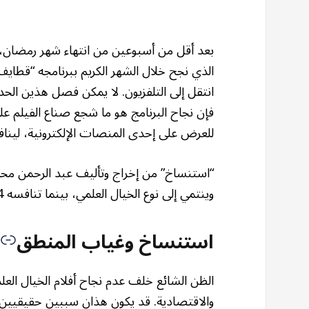
بعد أقل من أسبوعين من انتهاء شهر رمضان
الذي نجح خلال الشهر الكريم ببرنامجه “قطايف”
انتقل إلى التلفزيون. لا يمكن فصل هذين ا
فإن نجاح البرنامج هو ما شجع صناع الفيلم ع
للعرض على إحدى المنصات الإلكترونية، لينا
“استنساخ” من إخراج وتأليف عبد الرحمن مح
وينتمي إلى نوع الخيال العلمي، بينما تنافسه 4 أفلام كوميدية مصرية.
استنساخ وغياب المنطق
الظن الشائع خلف عدم نجاح أفلام الخيال الع
والاقتصادية. قد يكون هذان سببين حقيقيين إل