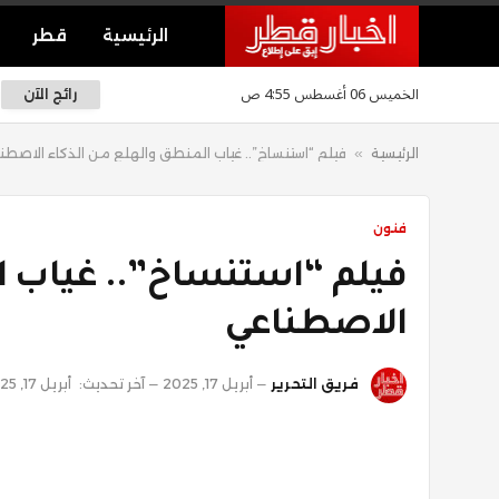
الرئيسية
قطر
الخميس 06 أغسطس 4:55 ص
رائج الآن
الرئيسية
»
فيلم “استنساخ”.. غياب المنطق والهلع من الذكاء الاصطن
فنون
فيلم “استنساخ”.. غياب ا
الاصطناعي
فريق التحرير
أبريل 17, 2025
آخر تحديث:
أبريل 17, 2025