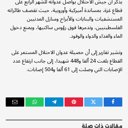
يذكر أن جيش الاحتلال يواصل عدوانه للشهر الرابع على
قطاع غزة، بمساندة أميركية وأوروبية، حيث تقصف طائراته
المستشفيات والبنايات والأبراج ومنازل المدنيين
الفلسطينيين، وتدمرها فوق رؤوس ساكنيها، ويمنع دخول
الماء والغذاء والدواء والوقود.
وتشير تقارير إلى أن حصيلة عدوان الاحتلال المستمر على
القطاع بلغت 24 ألفا و448 شهيدا، إلى جانب ارتفاع عدد
الإصابات التي وصلت إلى 61 ألفا و504 إصابات.
فيسبوك
تويتر
بينتيريست
تيلقرام
واتساب
البريد
الإلكترو
مقالات ذات صلة