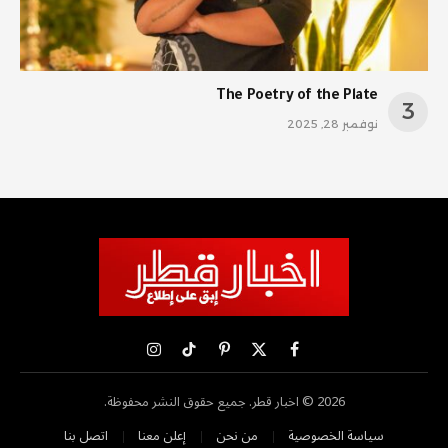
The Poetry of the Plate
نوفمبر 28, 2025
X
فيسبوك
بينتيريست
تيكتوك
الانستغرام
(Twitter)
2026 © اخبار قطر. جميع حقوق النشر محفوظة.
سياسة الخصوصية
من نحن
إعلن معنا
اتصل بنا