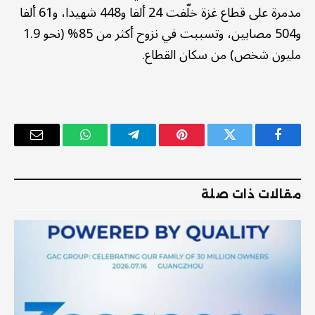
مدمرة على قطاع غزة خلّفت 24 ألفا و448 شهيدا، و61 ألفا
و504 مصابين، وتسببت في نزوح أكثر من 85% (نحو 1.9
مليون شخص) من سكان القطاع.
فيسبوك
تويتر
بينتيريست
تيلقرام
واتساب
البريد
الإلكترو
مقالات ذات صلة