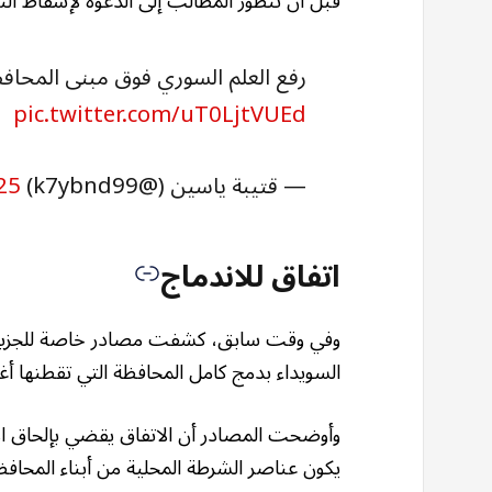
قبل أن تتطور المطالب إلى الدعوة لإسقاط الن
رفع العلم السوري فوق مبنى المحافظ
pic.twitter.com/uT0LjtVUEd
— قتيبة ياسين (@k7ybnd99)
25
اتفاق للاندماج
وفي وقت سابق، كشفت مصادر خاصة للجزيرة ع
السويداء بدمج كامل المحافظة التي تقطنها أ
وأوضحت المصادر أن الاتفاق يقضي بإلحاق الأجه
يكون عناصر الشرطة المحلية من أبناء المحافظ