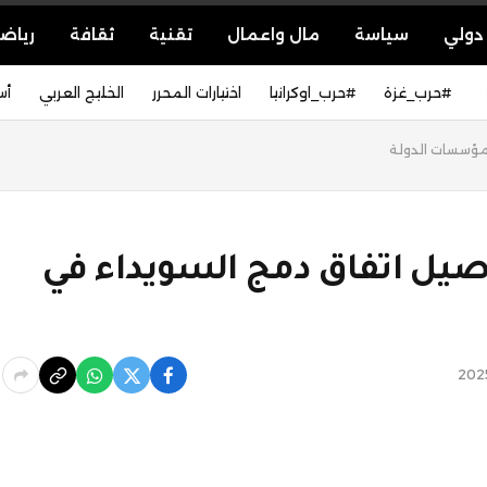
دولي
سياسة
مال واعمال
تقنية
ثقافة
رياض
#حرب_غزة
#حرب_اوكرانيا
اختيارات المحرر
الخليج العربي
أس
مؤسسات الدولة
صيل اتفاق دمج السويداء في