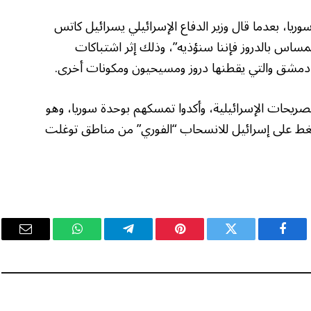
ريا، بعدما قال وزير الدفاع الإسرائيلي يسرائيل كاتس
المساس بالدروز فإننا سنؤذيه”، وذلك إثر اشتباكات
 دمشق والتي يقطنها دروز ومسيحيون ومكونات أخرى.
صريحات الإسرائيلية، وأكدوا تمسكهم بوحدة سوريا، وهو
لضغط على إسرائيل للانسحاب “الفوري” من مناطق توغلت
فيسبوك
تويتر
بينتيريست
تيلقرام
واتساب
البريد
الإلكت