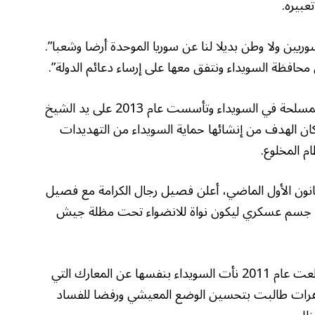
عبيره.
ريين ولا وطن بديلا لنا عن سوريا الموحدة أرضا وشعبا”.
 محافظة السويداء ونتفق معها على إرساء دعائم الدولة”.
وتعتبر حركة رجال الكرامة أكبر وأبرز الفصائل المسلحة في السويداء وتأسست عام 2013 على يد الشيخ
ن الهدف من إنشائها حماية السويداء من التهديدات
م المخلوع.
قوط النظام في 8 ديسمبر/كانون الأول الماضي، أعلن فصيل رجال الكرامة مع فصيل
من جسم عسكري ليكون نواة للانضواء تحت مظلة جيش
وخلال سنوات الثورة ضد بشار الأسد التي اندلعت عام 2011 نأت السويداء بنفسها عن المعارك التي
اهرات طالبت بتحسين الوضع المعيشي ورفضا للفساد